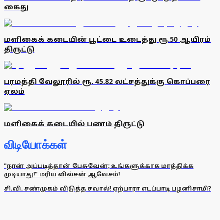
கைது
மளிகைக் கடையின் பூட்டை உடைத்து ரூ.50 ஆயிரம்
திருட்டு
பரமத்தி வேலூரில் ரூ. 45.82 லட்சத்துக்கு கொப்பரை
ஏலம்
மளிகைக் கடையில் பணம் திருட்டு
விடியோக்கள்
"நான் அப்படித்தான் பேசுவேன்; உங்களுக்காக மாத்திக்க
முடியாது!" மரிய வில்சன் ஆவேசம்!
சி.வி. சண்முகம் விடுத்த சவால்! ஏற்பாரா எடப்பாடி பழனிசாமி?