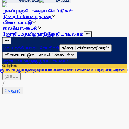
செய்தி மடல்
இ-பேப்பர்
முகப்பு
தற்போதைய செய்திகள்
திரை | சின்னத்திரை
விளையாட்டு
லைஃப்ஸ்டைல்
ஜோதிடம்
தமிழ்நாடு
இந்தியா
உலகம்
திரை | சின்னத்திரை
முகப்பு
தற்போதைய செய்திகள்
விளையாட்டு
லைஃப்ஸ்டைல்
ஜோதிடம்
தமிழ்நாடு
இந்தியா
உலகம்
செய்திகள்
க நிறைவு!
கச்சா எண்ணெய் விலை உயர்வு எதிரொலி: பங்குச் சந்தை
முகப்பு
/
வேலூர்