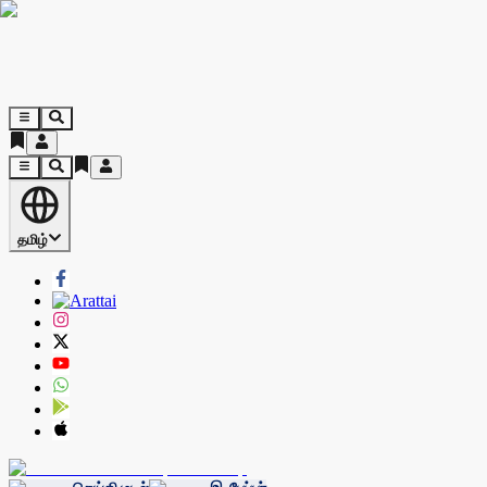
தமிழ்