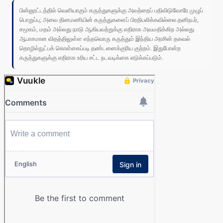
பின்னூட்டத்தில் வெளியாகும் கருத்துகளுக்கு அவற்றைப் பதிவிடுவோரே முழுப்
பொறுப்பு; அவை தினமணியின் கருத்துகளைப் பிரதிபலிக்கவில்லை.தனிநபர்,
சமூகம், மதம் அல்லது நாடு ஆகியவற்றுக்கு எதிராக அவமதிக்கிற அல்லது
ஆபாசமான விதத்திலுள்ள எந்தவொரு கருத்தும் இந்திய அரசின் தகவல்
தொழில்நுட்பக் கொள்கைப்படி தண்டனைக்குரிய குற்றம். இதுபோன்ற
கருத்துகளுக்கு எதிராக உரிய சட்ட நடவடிக்கை எடுக்கப்படும்.