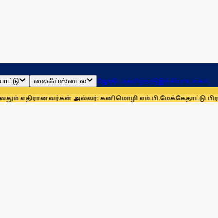
ாட்டு
லைஃப்ஸ்டைல்
ஜோதிடம்
தமிழ்நாடு
இந்தியா
உலகம்
ானவர்கள் அல்லர்: கனிமொழி எம்.பி.
மேக்கேதாட்டு பிரச்னையை த