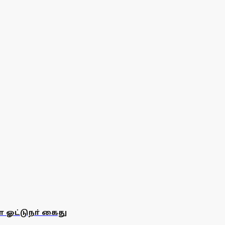
 ஓட்டுநா் கைது