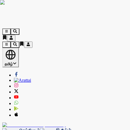
தமிழ்