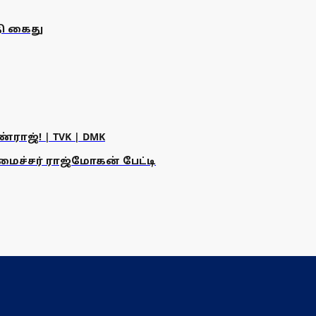
தி கைது
ராஜ்! | TVK | DMK
அமைச்சர் ராஜ்மோகன் பேட்டி