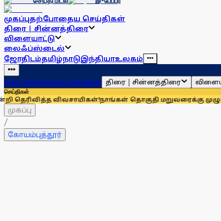
செய்தி மடல்
இ-பேப்பர்
முகப்பு
தற்போதைய செய்திகள்
திரை | சின்னத்திரை
விளையாட்டு
லைஃப்ஸ்டைல்
ஜோதிடம்
தமிழ்நாடு
இந்தியா
உலகம்
திரை | சின்னத்திரை
விளைய
முகப்பு
தற்போதைய செய்திகள்
செய்திகள்
ித்த விவசாயிகள்!
நாங்கள் தொகுதி மறுவரைக்கு முழுவதும் எதிர
முகப்பு
/
கோயம்புத்தூர்