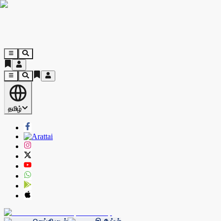
தமிழ்