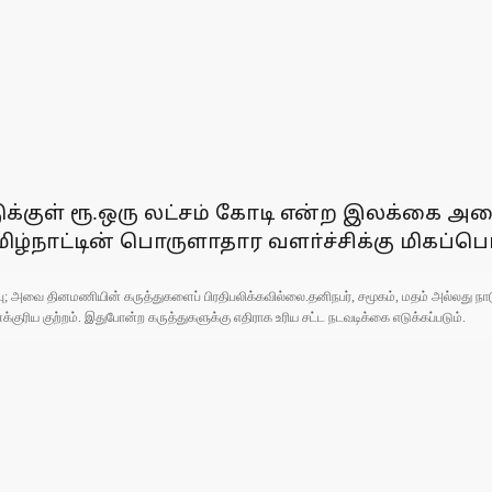
டுக்குள் ரூ.ஒரு லட்சம் கோடி என்ற இலக்கை
நாட்டின் பொருளாதார வளா்ச்சிக்கு மிகப்பெரி
ுப்பு; அவை தினமணியின் கருத்துகளைப் பிரதிபலிக்கவில்லை.தனிநபர், சமூகம், மதம் அல்லது
ரிய குற்றம். இதுபோன்ற கருத்துகளுக்கு எதிராக உரிய சட்ட நடவடிக்கை எடுக்கப்படும்.