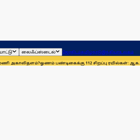
ாட்டு
லைஃப்ஸ்டைல்
ஜோதிடம்
தமிழ்நாடு
இந்தியா
உலகம்
தளம்?
ஓணம் பண்டிகைக்கு 112 சிறப்பு ரயில்கள்: ஆக. 14-ஆம் தேதி