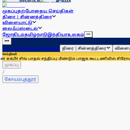
செய்தி மடல்
இ-பேப்பர்
முகப்பு
தற்போதைய செய்திகள்
திரை | சின்னத்திரை
விளையாட்டு
லைஃப்ஸ்டைல்
ஜோதிடம்
தமிழ்நாடு
இந்தியா
உலகம்
திரை | சின்னத்திரை
விளைய
முகப்பு
தற்போதைய செய்திகள்
செய்திகள்
சிங் பாதல் சந்திப்பு: மீண்டும் பாஜக கூட்டணியில் சிரோமணி அகாலி
முகப்பு
/
கோயம்புத்தூர்