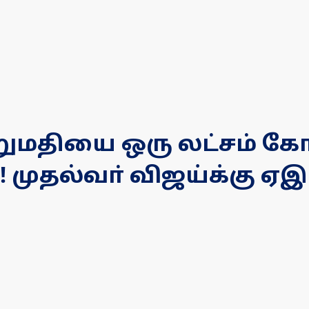
றுமதியை ஒரு லட்சம் க
ுதல்வா் விஜய்க்கு ஏஇப