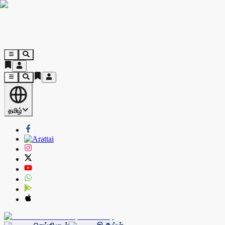
தமிழ்