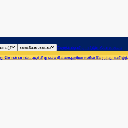
ாட்டு
லைஃப்ஸ்டைல்
ஜோதிடம்
தமிழ்நாடு
இந்தியா
உலகம்
.. ஆர்பிஐ எச்சரிக்கை
ஹிமாசலில் பேருந்து கவிழ்ந்து விபத்து! 7 