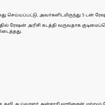
து செய்யப்பட்டு, அவா்களிடமிருந்து 5 டன் ரேஷ
னத்தில் ரேஷன் அரிசி கடத்தி வருவதாக குடிமைப
ிடைத்தது.
உதவி ஆய்வாளா் அன்சாரி ஹூசைன் மற்றும் போ