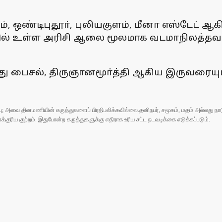
 ஒண்டிபுதூா், புலியகுளம், மீனா எஸ்டேட் ஆ
ூரில் உள்ள அரிசி ஆலை மூலமாக வடமாநிலத்தவ
ு பைசல், திருஞானமூா்த்தி ஆகிய இருவரையும்
ுப்பு; அவை தினமணியின் கருத்துகளைப் பிரதிபலிக்கவில்லை.தனிநபர், சமூகம், மதம் அல்லது
ரிய குற்றம். இதுபோன்ற கருத்துகளுக்கு எதிராக உரிய சட்ட நடவடிக்கை எடுக்கப்படும்.