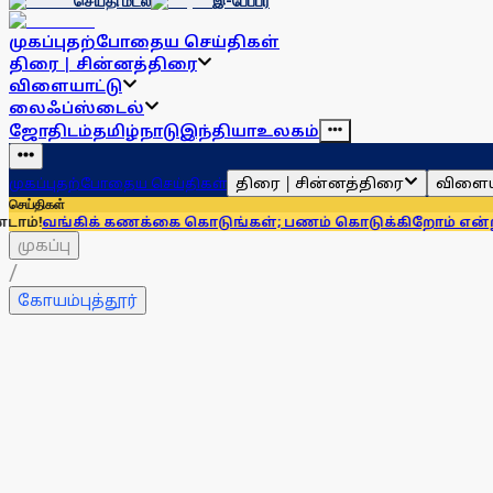
செய்தி மடல்
இ-பேப்பர்
முகப்பு
தற்போதைய செய்திகள்
திரை | சின்னத்திரை
விளையாட்டு
லைஃப்ஸ்டைல்
ஜோதிடம்
தமிழ்நாடு
இந்தியா
உலகம்
திரை | சின்னத்திரை
விளைய
முகப்பு
தற்போதைய செய்திகள்
செய்திகள்
க் கணக்கை கொடுங்கள்; பணம் கொடுக்கிறோம் என்று சொன்னால்.
முகப்பு
/
கோயம்புத்தூர்