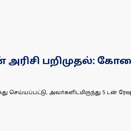
ன் அரிசி பறிமுதல்: கோ
து செய்யப்பட்டு, அவா்களிடமிருந்து 5 டன் ரேஷ