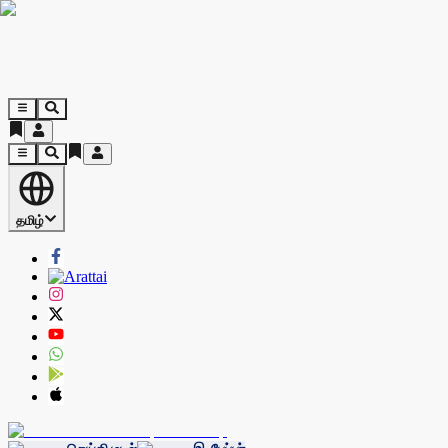
தமிழ்