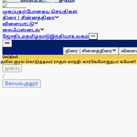
செய்தி மடல்
இ-பேப்பர்
முகப்பு
தற்போதைய செய்திகள்
திரை | சின்னத்திரை
விளையாட்டு
லைஃப்ஸ்டைல்
ஜோதிடம்
தமிழ்நாடு
இந்தியா
உலகம்
திரை | சின்னத்திரை
விளைய
முகப்பு
தற்போதைய செய்திகள்
செய்திகள்
கொடுத்தவர் ராகுல் காந்தி: கார்கே
மோஜ்தபா கமேனி கவலைக்கிட
முகப்பு
/
கோயம்புத்தூர்