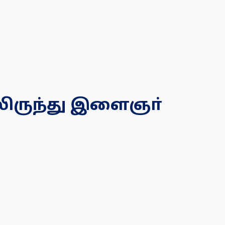
லிருந்து இளைஞா்