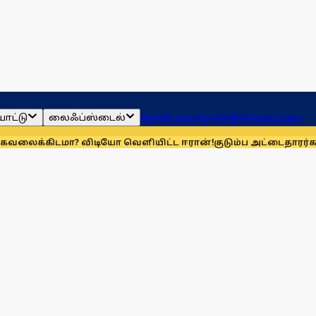
ாட்டு
லைஃப்ஸ்டைல்
ஜோதிடம்
தமிழ்நாடு
இந்தியா
உலகம்
மா? விடியோ வெளியிட்ட ஈரான்!
குடும்ப அட்டைதாரர்கள் விரல்