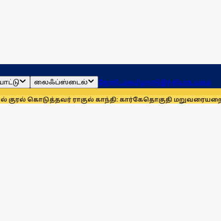
ாட்டு
லைஃப்ஸ்டைல்
ஜோதிடம்
தமிழ்நாடு
இந்தியா
உலகம்
ுத்தவர் ராகுல் காந்தி: கார்கே
தொகுதி மறுவரையறையை நிராகரி