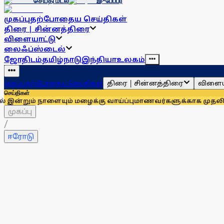
செய்தி மடல்
இ-பேப்பர்
முகப்பு
தற்போதைய செய்திகள்
திரை | சின்னத்திரை
விளையாட்டு
லைஃப்ஸ்டைல்
ஜோதிடம்
தமிழ்நாடு
இந்தியா
உலகம்
திரை | சின்னத்திரை
விளைய
முகப்பு
தற்போதைய செய்திகள்
செய்திகள்
நாளையும் மழைக்கு வாய்ப்பு
மாணவர்களுக்காக முதலில் குரல் கொட
முகப்பு
/
ஈரோடு