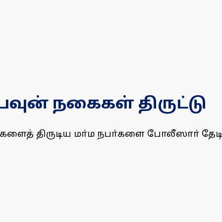
 பவுன் நகைகள் திருட்டு
கைகளைத் திருடிய மா்ம நபா்களை போலீஸாா் தேட