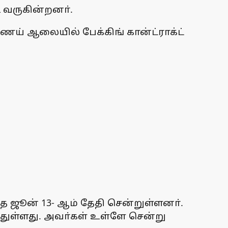
ி வருகின்றனா்.
ணெய் ஆலையில் பேக்கிங் கான்ட்ராக்ட்
டந்த ஜூன் 13- ஆம் தேதி சென்றுள்ளனா்.
டந்துள்ளது. அவா்கள் உள்ளே சென்று