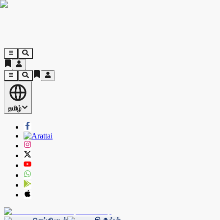
தமிழ்