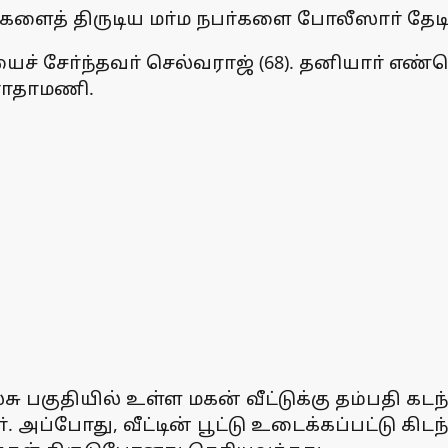
கைகளைத் திருடிய மா்ம நபா்களை போலீஸாா் தேட
ச் சோ்ந்தவா் செல்வராஜ் (68). தனியாா் எண்
ராதாமணி.
வலசு பகுதியில் உள்ள மகன் வீட்டுக்கு தம்பதி க
். அப்போது, வீட்டின் பூட்டு உடைக்கப்பட்டு கி