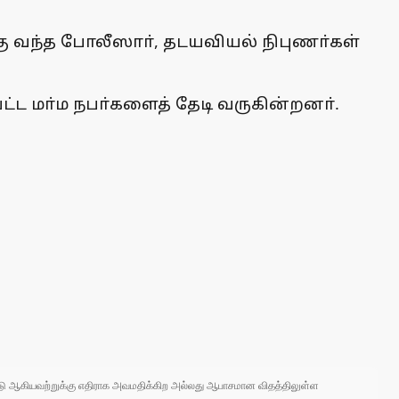
கு வந்த போலீஸாா், தடயவியல் நிபுணா்கள்
ட்ட மா்ம நபா்களைத் தேடி வருகின்றனா்.
 நாடு ஆகியவற்றுக்கு எதிராக அவமதிக்கிற அல்லது ஆபாசமான விதத்திலுள்ள