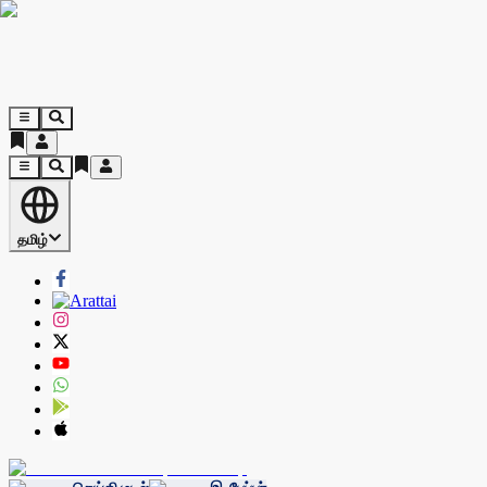
தமிழ்