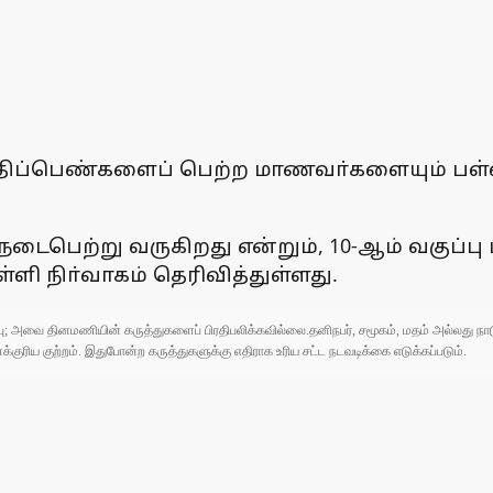
மதிப்பெண்களைப் பெற்ற மாணவா்களையும் பள்ள
 நடைபெற்று வருகிறது என்றும், 10-ஆம் வகுப்ப
்ளி நிா்வாகம் தெரிவித்துள்ளது.
ுப்பு; அவை தினமணியின் கருத்துகளைப் பிரதிபலிக்கவில்லை.தனிநபர், சமூகம், மதம் அல்லது
ரிய குற்றம். இதுபோன்ற கருத்துகளுக்கு எதிராக உரிய சட்ட நடவடிக்கை எடுக்கப்படும்.