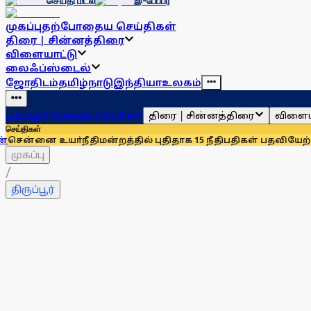
செய்தி மடல்
இ-பேப்பர்
முகப்பு
தற்போதைய செய்திகள்
திரை | சின்னத்திரை
விளையாட்டு
லைஃப்ஸ்டைல்
ஜோதிடம்
தமிழ்நாடு
இந்தியா
உலகம்
திரை | சின்னத்திரை
விளைய
முகப்பு
தற்போதைய செய்திகள்
செய்திகள்
யா்நீதிமன்றத்தில் புதிதாக 15 நீதிபதிகள் பதவியேற்பு
சென்னையி
முகப்பு
/
திருப்பூர்