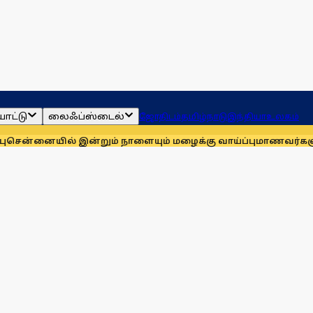
ாட்டு
லைஃப்ஸ்டைல்
ஜோதிடம்
தமிழ்நாடு
இந்தியா
உலகம்
ல் இன்றும் நாளையும் மழைக்கு வாய்ப்பு
மாணவர்களுக்காக முதலி