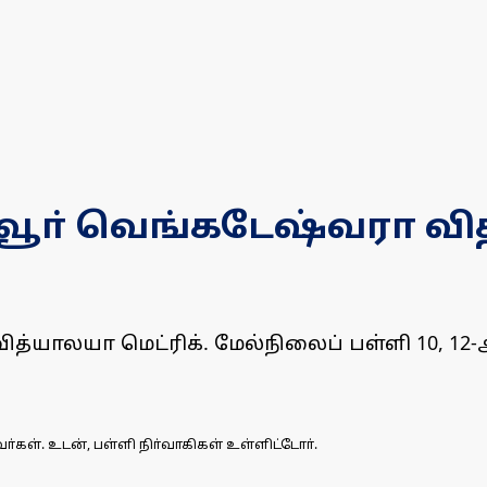
 சேவூா் வெங்கடேஷ்வரா வ
்யாலயா மெட்ரிக். மேல்நிலைப் பள்ளி 10, 12-
்கள். உடன், பள்ளி நிா்வாகிகள் உள்ளிட்டோா்.