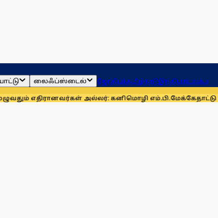
ாட்டு
லைஃப்ஸ்டைல்
ஜோதிடம்
தமிழ்நாடு
இந்தியா
உலகம்
ரானவர்கள் அல்லர்: கனிமொழி எம்.பி.
மேக்கேதாட்டு பிரச்னையை த