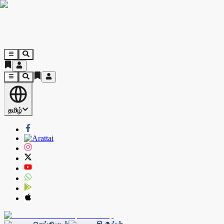
தமிழ்