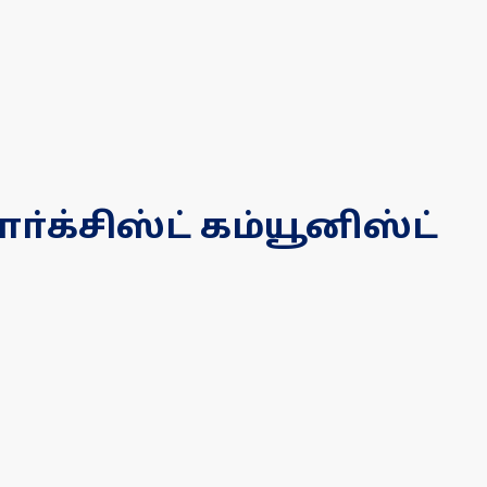
க்சிஸ்ட் கம்யூனிஸ்ட்