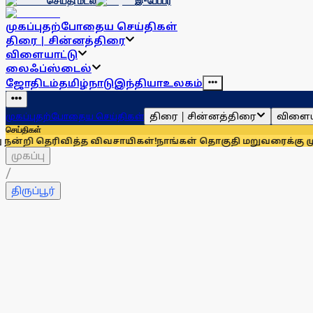
செய்தி மடல்
இ-பேப்பர்
முகப்பு
தற்போதைய செய்திகள்
திரை | சின்னத்திரை
விளையாட்டு
லைஃப்ஸ்டைல்
ஜோதிடம்
தமிழ்நாடு
இந்தியா
உலகம்
திரை | சின்னத்திரை
விளைய
முகப்பு
தற்போதைய செய்திகள்
செய்திகள்
வித்த விவசாயிகள்!
நாங்கள் தொகுதி மறுவரைக்கு முழுவதும் எதி
முகப்பு
/
திருப்பூர்