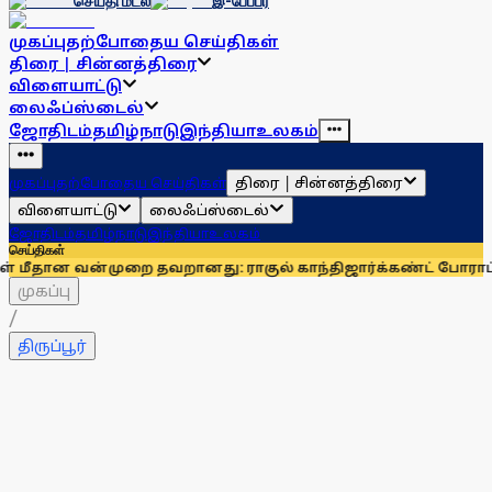
செய்தி மடல்
இ-பேப்பர்
முகப்பு
தற்போதைய செய்திகள்
திரை | சின்னத்திரை
விளையாட்டு
லைஃப்ஸ்டைல்
ஜோதிடம்
தமிழ்நாடு
இந்தியா
உலகம்
திரை | சின்னத்திரை
முகப்பு
தற்போதைய செய்திகள்
விளையாட்டு
லைஃப்ஸ்டைல்
ஜோதிடம்
தமிழ்நாடு
இந்தியா
உலகம்
செய்திகள்
ன்முறை தவறானது: ராகுல் காந்தி
ஜார்க்கண்ட் போராட்டத்தில் ஈட
முகப்பு
/
திருப்பூர்