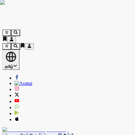
தமிழ்