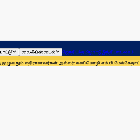
ாட்டு
லைஃப்ஸ்டைல்
ஜோதிடம்
தமிழ்நாடு
இந்தியா
உலகம்
திரானவர்கள் அல்லர்: கனிமொழி எம்.பி.
மேக்கேதாட்டு பிரச்னைய