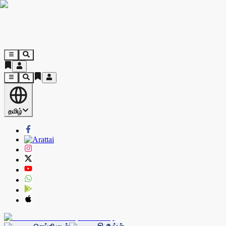
தமிழ்