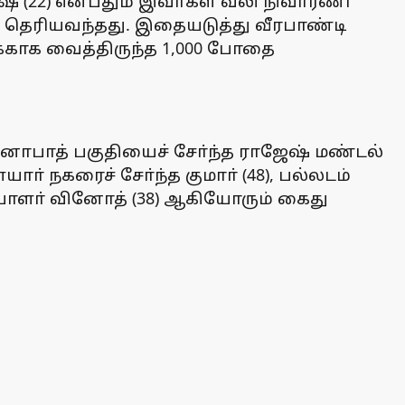
ேஷ் (22) என்பதும் இவா்கள் வலி நிவாரணி
 தெரியவந்தது. இதையடுத்து வீரபாண்டி
க்காக வைத்திருந்த 1,000 போதை
னாபாத் பகுதியைச் சோ்ந்த ராஜேஷ் மண்டல்
் நகரைச் சோ்ந்த குமாா் (48), பல்லடம்
ாளா் வினோத் (38) ஆகியோரும் கைது