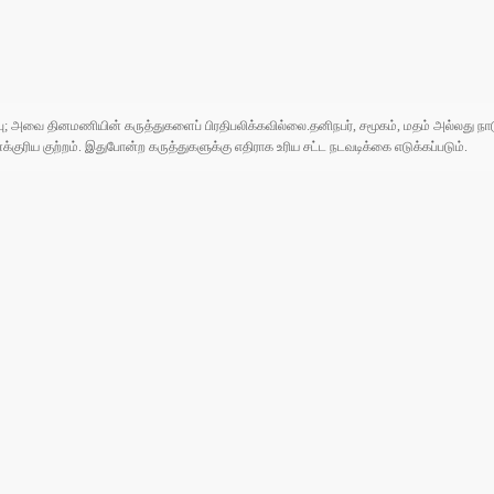
ுப்பு; அவை தினமணியின் கருத்துகளைப் பிரதிபலிக்கவில்லை.தனிநபர், சமூகம், மதம் அல்லது
ரிய குற்றம். இதுபோன்ற கருத்துகளுக்கு எதிராக உரிய சட்ட நடவடிக்கை எடுக்கப்படும்.