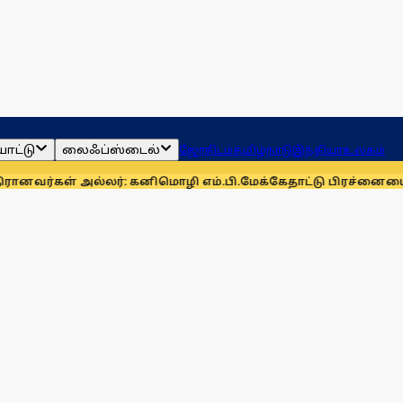
ாட்டு
லைஃப்ஸ்டைல்
ஜோதிடம்
தமிழ்நாடு
இந்தியா
உலகம்
் அல்லர்: கனிமொழி எம்.பி.
மேக்கேதாட்டு பிரச்னையை திசை திர