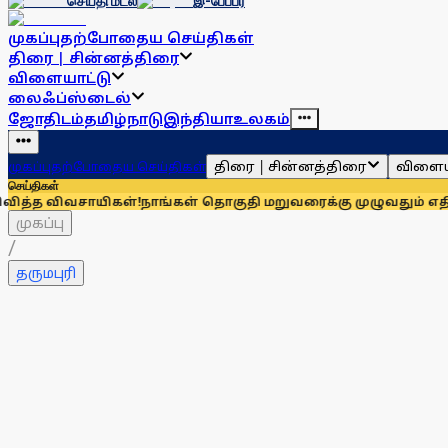
செய்தி மடல்
இ-பேப்பர்
முகப்பு
தற்போதைய செய்திகள்
திரை | சின்னத்திரை
விளையாட்டு
லைஃப்ஸ்டைல்
ஜோதிடம்
தமிழ்நாடு
இந்தியா
உலகம்
திரை | சின்னத்திரை
விளைய
முகப்பு
தற்போதைய செய்திகள்
செய்திகள்
வசாயிகள்!
நாங்கள் தொகுதி மறுவரைக்கு முழுவதும் எதிரானவர்கள
முகப்பு
/
தருமபுரி