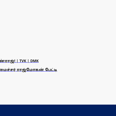
ராஜ்! | TVK | DMK
அமைச்சர் ராஜ்மோகன் பேட்டி