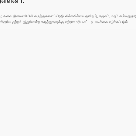
ுள்ளனா்.
ுப்பு; அவை தினமணியின் கருத்துகளைப் பிரதிபலிக்கவில்லை.தனிநபர், சமூகம், மதம் அல்லது
ரிய குற்றம். இதுபோன்ற கருத்துகளுக்கு எதிராக உரிய சட்ட நடவடிக்கை எடுக்கப்படும்.