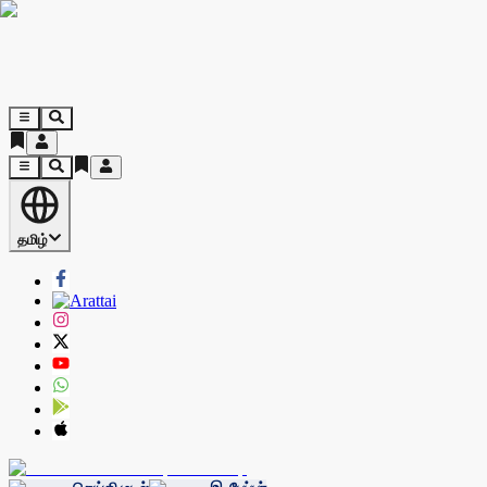
தமிழ்