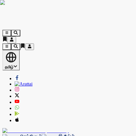
தமிழ்