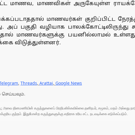
ற்பட்ட மாணவ, மாணவிகள் அருகேயுள்ள ராயக்க
க்கப்படாததால் மாணவர்கள் குறிப்பிட்ட நேரத்த
து. அப் பகுதி வழியாக பாலக்கோட்டிலிருந
ருவதால் மாணவர்களுக்கு பயனில்லாமல் உள்ளத
கை விடுத்துள்ளனர்.
Telegram
,
Threads
,
Arattai
,
Google News
 செய்யவும்.
ுப்பு; அவை தினமணியின் கருத்துகளைப் பிரதிபலிக்கவில்லை.தனிநபர், சமூகம், மதம் அல்லது
ரிய குற்றம். இதுபோன்ற கருத்துகளுக்கு எதிராக உரிய சட்ட நடவடிக்கை எடுக்கப்படும்.