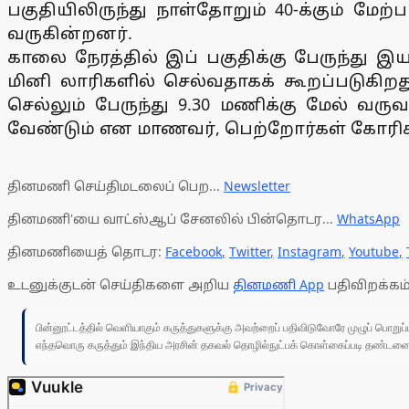
பகுதியிலிருந்து நாள்தோறும் 40-க்கும் மே
வருகின்றனர்.
காலை நேரத்தில் இப் பகுதிக்கு பேருந்து இய
மினி லாரிகளில் செல்வதாகக் கூறப்படுகிற
செல்லும் பேருந்து 9.30 மணிக்கு மேல் வ
வேண்டும் என மாணவர், பெற்றோர்கள் கோரிக்
தினமணி செய்திமடலைப் பெற...
Newsletter
தினமணி'யை வாட்ஸ்ஆப் சேனலில் பின்தொடர...
WhatsApp
தினமணியைத் தொடர:
Facebook
,
Twitter
,
Instagram
,
Youtube
,
உடனுக்குடன் செய்திகளை அறிய
தினமணி App
பதிவிறக்கம்
பின்னூட்டத்தில் வெளியாகும் கருத்துகளுக்கு அவற்றைப் பதிவிடுவோரே முழுப் பொற
எந்தவொரு கருத்தும் இந்திய அரசின் தகவல் தொழில்நுட்பக் கொள்கைப்படி தண்டனைக்கு