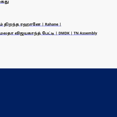
ைது
ம் திறந்த ரஹானே | Rahane |
தா விஜயகாந்த் பேட்டி | DMDK | TN Assembly