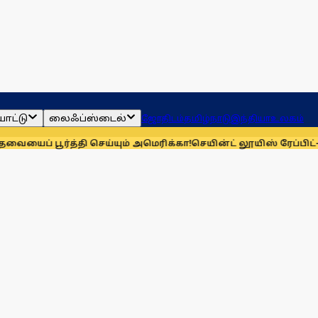
ாட்டு
லைஃப்ஸ்டைல்
ஜோதிடம்
தமிழ்நாடு
இந்தியா
உலகம்
பூர்த்தி செய்யும் அமெரிக்கா!
செயின்ட் லூயிஸ் ரேப்பிட்- பிளிட்