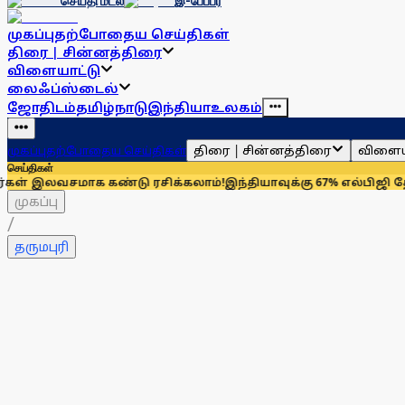
செய்தி மடல்
இ-பேப்பர்
முகப்பு
தற்போதைய செய்திகள்
திரை | சின்னத்திரை
விளையாட்டு
லைஃப்ஸ்டைல்
ஜோதிடம்
தமிழ்நாடு
இந்தியா
உலகம்
திரை | சின்னத்திரை
விளைய
முகப்பு
தற்போதைய செய்திகள்
செய்திகள்
லவசமாக கண்டு ரசிக்கலாம்!
இந்தியாவுக்கு 67% எல்பிஜி தேவையைப் 
முகப்பு
/
தருமபுரி