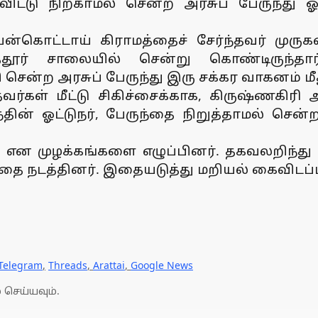
ட்டு நிற்காமல் சென்ற அரசுப் பேருந்து ஓட்
்கொட்டாய் கிராமத்தைச் சேர்ந்தவர் முருக
த்தூர் சாலையில் சென்று கொண்டிருந்த
சென்ற அரசுப் பேருந்து இரு சக்கர வாகனம் ம
வர்கள் மீட்டு சிகிச்சைக்காக, கிருஷ்ணகிரி
ந்தின் ஓட்டுநர், பேருந்தை நிறுத்தாமல் ச
ும் என முழக்கங்களை எழுப்பினர். தகவலறிந்து
தை நடத்தினர். இதையடுத்து மறியல் கைவிடப்ப
Telegram
,
Threads
,
Arattai
,
Google News
 செய்யவும்.