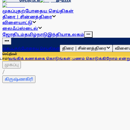
செய்தி மடல்
இ-பேப்பர்
முகப்பு
தற்போதைய செய்திகள்
திரை | சின்னத்திரை
விளையாட்டு
லைஃப்ஸ்டைல்
ஜோதிடம்
தமிழ்நாடு
இந்தியா
உலகம்
திரை | சின்னத்திரை
விளைய
முகப்பு
தற்போதைய செய்திகள்
செய்திகள்
ிக் கணக்கை கொடுங்கள்; பணம் கொடுக்கிறோம் என்று சொன்னால்
முகப்பு
/
கிருஷ்ணகிரி