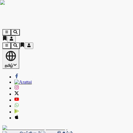
தமிழ்