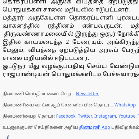
தொகரப்பள்ளி அருகே விபத்தை ஏற்படுத்திவி
பொதுமக்கள் சாலை மறியலில் ஈடுபட்டனர்.
மத்தூர் அருகேயுள்ள தொகரப்பள்ளி புரடையன
வாகனத்தில் ரத்தினம் என்பவருடன், ம
திருவண்ணாமலையில் இருந்து ஓசூர் நோக்கி 
இதில் காயமடைந்த 2 பேரையும், அங்கிருந்த
மேலும், விபத்தை ஏற்படுத்திய அரசுப் பேரு
சாலை மறியலில் ஈடுபட்டனர்.
ஓட்டுநர் மீது வழக்குப்பதிவு செய்ய வேண்ட
ராஜபாண்டியன் பொதுமக்களிடம் பேச்சுவார்த்
தினமணி செய்திமடலைப் பெற...
Newsletter
தினமணி'யை வாட்ஸ்ஆப் சேனலில் பின்தொடர...
WhatsApp
தினமணியைத் தொடர:
Facebook
,
Twitter
,
Instagram
,
Youtube
,
உடனுக்குடன் செய்திகளை அறிய
தினமணி App
பதிவிறக்கம்