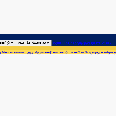
ாட்டு
லைஃப்ஸ்டைல்
ஜோதிடம்
தமிழ்நாடு
இந்தியா
உலகம்
... ஆர்பிஐ எச்சரிக்கை
ஹிமாசலில் பேருந்து கவிழ்ந்து விபத்து! 7 