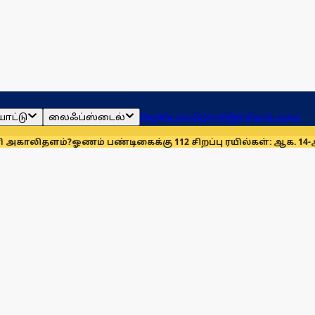
ாட்டு
லைஃப்ஸ்டைல்
ஜோதிடம்
தமிழ்நாடு
இந்தியா
உலகம்
ம்?
ஓணம் பண்டிகைக்கு 112 சிறப்பு ரயில்கள்: ஆக. 14-ஆம் தேதிமு