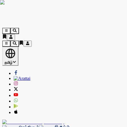
தமிழ்