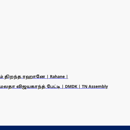
ம் திறந்த ரஹானே | Rahane |
தா விஜயகாந்த் பேட்டி | DMDK | TN Assembly