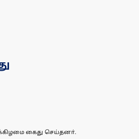
து
்கிழமை கைது செய்தனா்.