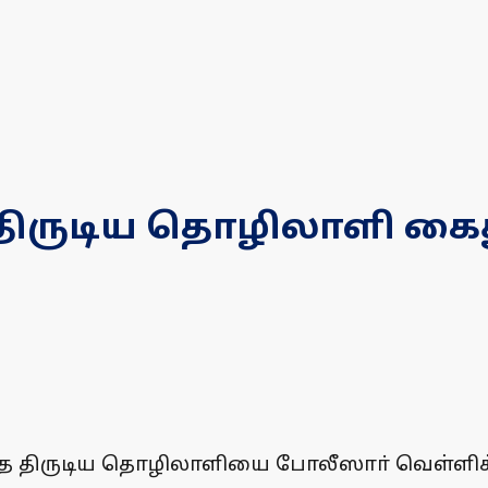
திருடிய தொழிலாளி கை
 திருடிய தொழிலாளியை போலீஸாா் வெள்ளிக