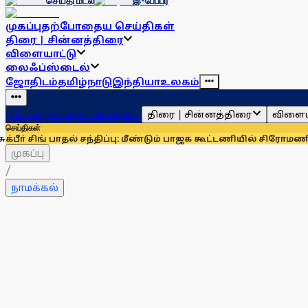
செய்தி மடல்
இ-பேப்பர்
முகப்பு
தற்போதைய செய்திகள்
திரை | சின்னத்திரை
விளையாட்டு
லைஃப்ஸ்டைல்
ஜோதிடம்
தமிழ்நாடு
இந்தியா
உலகம்
திரை | சின்னத்திரை
விளைய
முகப்பு
தற்போதைய செய்திகள்
செய்திகள்
ங் பாதல் சந்திப்பு: மீண்டும் பாஜக கூட்டணியில் சிரோமணி அகாலிதள
முகப்பு
/
நாமக்கல்