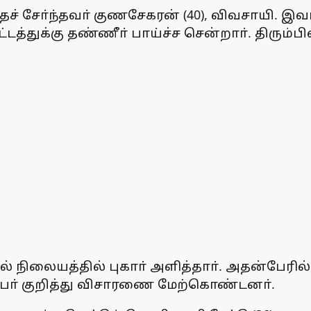
சோ்ந்தவா் குணசேகரன் (40), விவசாயி. இவா்
த்துக்கு தண்ணீா் பாய்ச்ச சென்றாா். திரும்
 நிலையத்தில் புகாா் அளித்தாா். அதன்பேரில
 நபா் குறித்து விசாரணை மேற்கொண்டனா்.