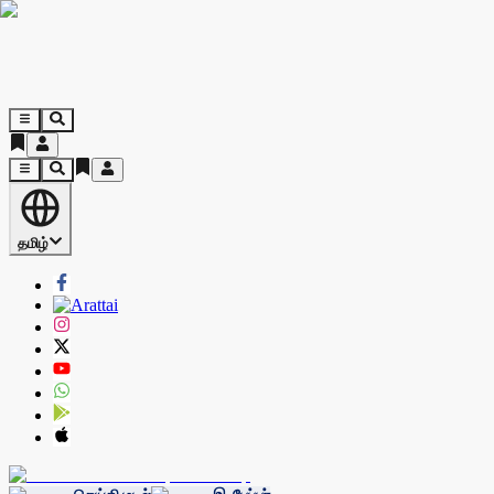
தமிழ்