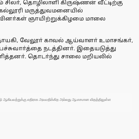
் சிலா், தொழிலாளி கிருஷ்ணன் வீட்டிற்கு
 கல்லூரி மருத்துவமனையில்
றவினா்கள் ஞாயிற்றுக்கிழமை மாலை
ாயகி, வேலூா் காவல் ஆய்வாளா் உமாசங்கா்,
ச்சுவாா்த்தை நடத்தினா். இதையடுத்து
ித்தனா். தொடா்ந்து சாலை மறியலில்
 நாடு ஆகியவற்றுக்கு எதிராக அவமதிக்கிற அல்லது ஆபாசமான விதத்திலுள்ள