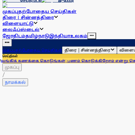
செய்தி மடல்
இ-பேப்பர்
முகப்பு
தற்போதைய செய்திகள்
திரை | சின்னத்திரை
விளையாட்டு
லைஃப்ஸ்டைல்
ஜோதிடம்
தமிழ்நாடு
இந்தியா
உலகம்
திரை | சின்னத்திரை
விளைய
முகப்பு
தற்போதைய செய்திகள்
செய்திகள்
கணக்கை கொடுங்கள்; பணம் கொடுக்கிறோம் என்று சொன்னால்... 
முகப்பு
/
நாமக்கல்