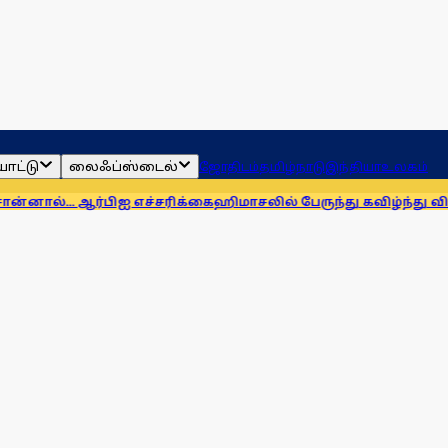
ாட்டு
லைஃப்ஸ்டைல்
ஜோதிடம்
தமிழ்நாடு
இந்தியா
உலகம்
ஆர்பிஐ எச்சரிக்கை
ஹிமாசலில் பேருந்து கவிழ்ந்து விபத்து! 7 பேர்