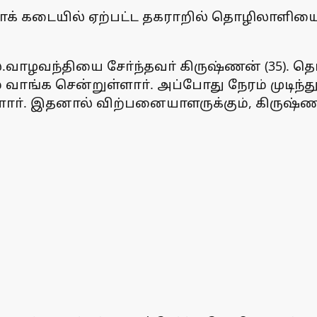
மாக் கடையில் ஏற்பட்ட தகராறில் தொழிலாளி
ஸ்.வாழவந்தியை சோ்ந்தவா் கிருஷ்ணன் (35). 
வாங்க சென்றுள்ளாா். அப்போது நேரம் முடிந்து
ாா். இதனால் விற்பனையாளருக்கும், கிருஷ்ணன