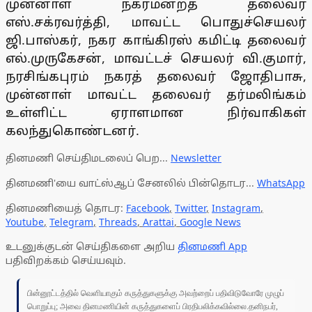
முன்னாள் நகர்மன்றத் தலைவர்
எஸ்.சக்ரவர்த்தி, மாவட்ட பொதுச்செயலர்
ஜி.பாஸ்கர், நகர காங்கிரஸ் கமிட்டி தலைவர்
எல்.முருகேசன், மாவட்டச் செயலர் வி.குமார்,
நரசிங்கபுரம் நகரத் தலைவர் ஜோதிபாசு,
முன்னாள் மாவட்ட தலைவர் தர்மலிங்கம்
உள்ளிட்ட ஏராளமான நிர்வாகிகள்
கலந்துகொண்டனர்.
தினமணி செய்திமடலைப் பெற...
Newsletter
தினமணி'யை வாட்ஸ்ஆப் சேனலில் பின்தொடர...
WhatsApp
தினமணியைத் தொடர:
Facebook
,
Twitter
,
Instagram
,
Youtube
,
Telegram
,
Threads
,
Arattai
,
Google News
உடனுக்குடன் செய்திகளை அறிய
தினமணி App
பதிவிறக்கம் செய்யவும்.
பின்னூட்டத்தில் வெளியாகும் கருத்துகளுக்கு அவற்றைப் பதிவிடுவோரே முழுப்
பொறுப்பு; அவை தினமணியின் கருத்துகளைப் பிரதிபலிக்கவில்லை.தனிநபர்,