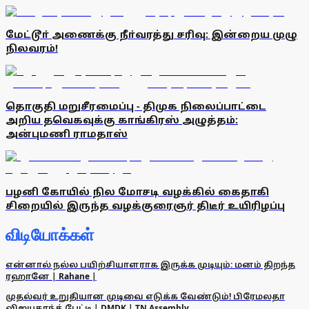
மேட்டூா் அணைக்கு நீா்வரத்து சரிவு: இன்றைய முழு
நிலவரம்!
தொகுதி மறுசீரமைப்பு - திமுக நிலைப்பாட்டை
அறிய தவெகவுக்கு காங்கிரஸ் அழுத்தம்:
அன்புமணி ராமதாஸ்
பழனி கோயில் நில மோசடி வழக்கில் கைதாகி
சிறையில் இருந்த வழக்குரைஞர் திடீர் உயிரிழப்பு
விடியோக்கள்
என்னால் நல்ல பயிற்சியாளராக இருக்க முடியும்: மனம் திறந்த
ரஹானே | Rahane |
முதல்வர் உறுதியான முடிவை எடுக்க வேண்டும்! பிரேமலதா
விஜயகாந்த் பேட்டி | DMDK | TN Assembly