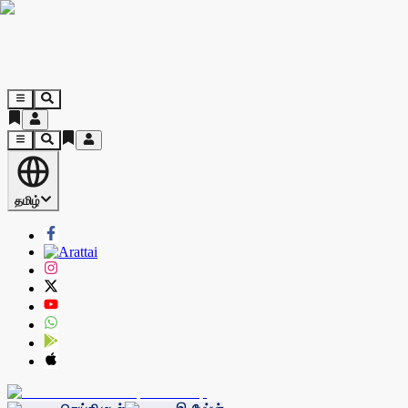
தமிழ்