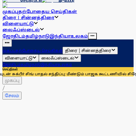
செய்தி மடல்
இ-பேப்பர்
முகப்பு
தற்போதைய செய்திகள்
திரை | சின்னத்திரை
விளையாட்டு
லைஃப்ஸ்டைல்
ஜோதிடம்
தமிழ்நாடு
இந்தியா
உலகம்
திரை | சின்னத்திரை
முகப்பு
தற்போதைய செய்திகள்
விளையாட்டு
லைஃப்ஸ்டைல்
ஜோதிடம்
தமிழ்நாடு
இந்தியா
உலகம்
செய்திகள்
ா் சிங் பாதல் சந்திப்பு: மீண்டும் பாஜக கூட்டணியில் சிரோமணி அக
முகப்பு
/
சேலம்