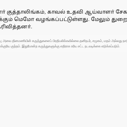
 குத்தாலிங்கம், காவல் உதவி ஆய்வாளா் சேக
ருக்கும் மெமோ வழங்கப்பட்டுள்ளது. மேலும் து
ரிவித்தனா்.
ுப்பு; அவை தினமணியின் கருத்துகளைப் பிரதிபலிக்கவில்லை.தனிநபர், சமூகம், மதம் அல்லது
ரிய குற்றம். இதுபோன்ற கருத்துகளுக்கு எதிராக உரிய சட்ட நடவடிக்கை எடுக்கப்படும்.