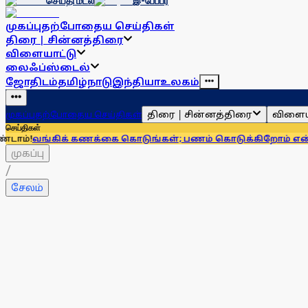
செய்தி மடல்
இ-பேப்பர்
முகப்பு
தற்போதைய செய்திகள்
திரை | சின்னத்திரை
விளையாட்டு
லைஃப்ஸ்டைல்
ஜோதிடம்
தமிழ்நாடு
இந்தியா
உலகம்
திரை | சின்னத்திரை
விளைய
முகப்பு
தற்போதைய செய்திகள்
செய்திகள்
க் கணக்கை கொடுங்கள்; பணம் கொடுக்கிறோம் என்று சொன்னால்.
முகப்பு
/
சேலம்