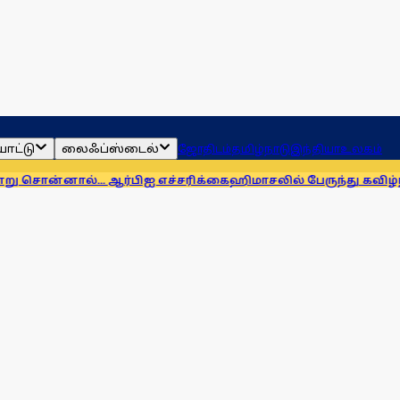
ாட்டு
லைஃப்ஸ்டைல்
ஜோதிடம்
தமிழ்நாடு
இந்தியா
உலகம்
.. ஆர்பிஐ எச்சரிக்கை
ஹிமாசலில் பேருந்து கவிழ்ந்து விபத்து! 7 ப