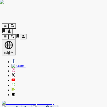
தமிழ்