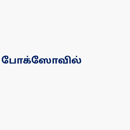
து போக்ஸோவில்