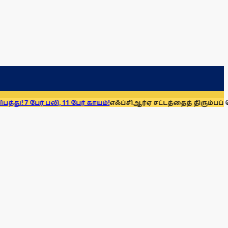
் பலி, 11 பேர் காயம்!
எஃப்சிஆர்ஏ சட்டத்தைத் திரும்பப் பெறுக: மு.