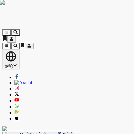
தமிழ்