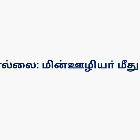
தொல்லை: மின்ஊழியா் மீ