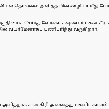
ாலியல் தொல்லை அளித்த மின்ஊழியா் மீது போக்
பகுதியைச் சோ்ந்த வேங்கா கவுண்டா் மகன் சீர
ல் வயா்மேனாகப் பணிபுரிந்து வருகிறாா்.
 அளித்தாக சங்ககிரி அனைத்து மகளிா் காவல் ந