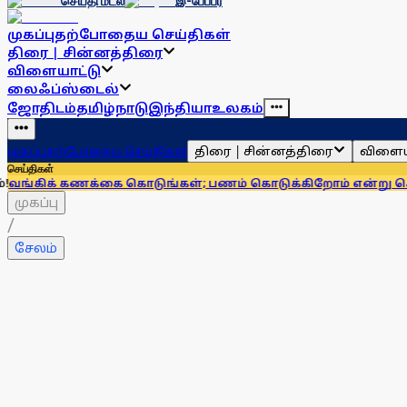
செய்தி மடல்
இ-பேப்பர்
முகப்பு
தற்போதைய செய்திகள்
திரை | சின்னத்திரை
விளையாட்டு
லைஃப்ஸ்டைல்
ஜோதிடம்
தமிழ்நாடு
இந்தியா
உலகம்
திரை | சின்னத்திரை
விளைய
முகப்பு
தற்போதைய செய்திகள்
செய்திகள்
 கணக்கை கொடுங்கள்; பணம் கொடுக்கிறோம் என்று சொன்னால்...
முகப்பு
/
சேலம்