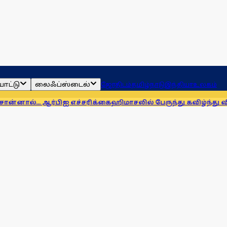
ாட்டு
லைஃப்ஸ்டைல்
ஜோதிடம்
தமிழ்நாடு
இந்தியா
உலகம்
 ஆர்பிஐ எச்சரிக்கை
ஹிமாசலில் பேருந்து கவிழ்ந்து விபத்து! 7 பேர