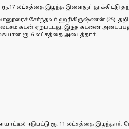
 ரூ.17 லட்சத்தை இழந்த இளைஞா் தூக்கிட்டு
ைவானூரைச் சோ்ந்தவா் ஹரிகிருஷ்ணன் (25). த
 6 லட்சம் கடன் ஏற்பட்டது. இந்த கடனை அடைப்ப
தொகையான ரூ. 6 லட்சத்தை அடைத்தாா்.
டில் ஈடுபட்டு ரூ. 11 லட்சத்தை இழந்தாா். மேல