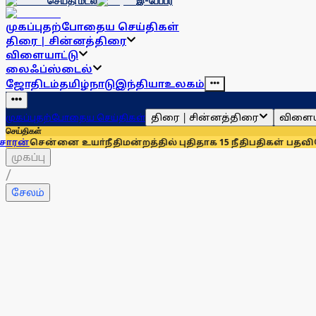
செய்தி மடல்
இ-பேப்பர்
முகப்பு
தற்போதைய செய்திகள்
திரை | சின்னத்திரை
விளையாட்டு
லைஃப்ஸ்டைல்
ஜோதிடம்
தமிழ்நாடு
இந்தியா
உலகம்
திரை | சின்னத்திரை
விளைய
முகப்பு
தற்போதைய செய்திகள்
செய்திகள்
்னை உயா்நீதிமன்றத்தில் புதிதாக 15 நீதிபதிகள் பதவியேற்பு
சென
முகப்பு
/
சேலம்