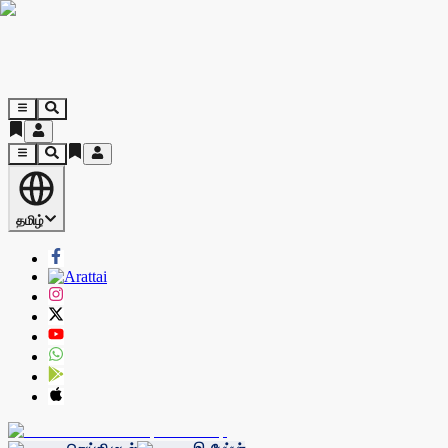
தமிழ்