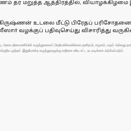
ம் தர மறுத்த ஆத்திரத்தில், வியாழக்கிழமை இர
கிருஷ்ணன் உடலை மீட்டு பிரேதப் பரிசோதனை
ஸாா் வழக்குப் பதிவுசெய்து விசாரித்து வருகி
ுப்பு; அவை தினமணியின் கருத்துகளைப் பிரதிபலிக்கவில்லை.தனிநபர், சமூகம், மதம் அல்லது
ரிய குற்றம். இதுபோன்ற கருத்துகளுக்கு எதிராக உரிய சட்ட நடவடிக்கை எடுக்கப்படும்.