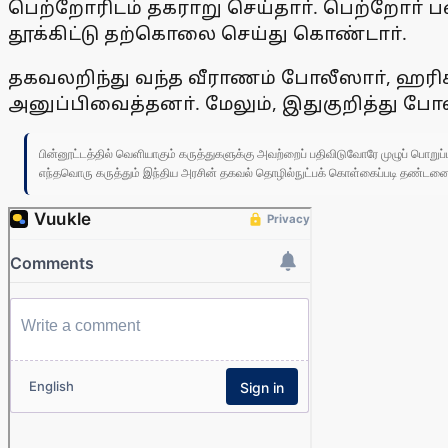
பெற்றோரிடம் தகராறு செய்தாா். பெற்றோா் பண
தூக்கிட்டு தற்கொலை செய்து கொண்டாா்.
தகவலறிந்து வந்த வீராணம் போலீஸாா், ஹரி
அனுப்பிவைத்தனா். மேலும், இதுகுறித்து போலீ
பின்னூட்டத்தில் வெளியாகும் கருத்துகளுக்கு அவற்றைப் பதிவிடுவோரே முழுப் பொற
எந்தவொரு கருத்தும் இந்திய அரசின் தகவல் தொழில்நுட்பக் கொள்கைப்படி தண்டனைக்கு