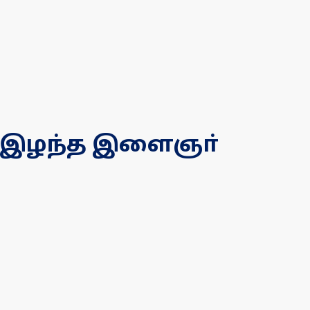
தை இழந்த இளைஞா்