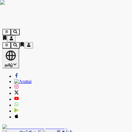
தமிழ்