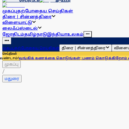
செய்தி மடல்
இ-பேப்பர்
முகப்பு
தற்போதைய செய்திகள்
திரை | சின்னத்திரை
விளையாட்டு
லைஃப்ஸ்டைல்
ஜோதிடம்
தமிழ்நாடு
இந்தியா
உலகம்
திரை | சின்னத்திரை
விளைய
முகப்பு
தற்போதைய செய்திகள்
செய்திகள்
ிக் கணக்கை கொடுங்கள்; பணம் கொடுக்கிறோம் என்று சொன்னால்
முகப்பு
/
மதுரை