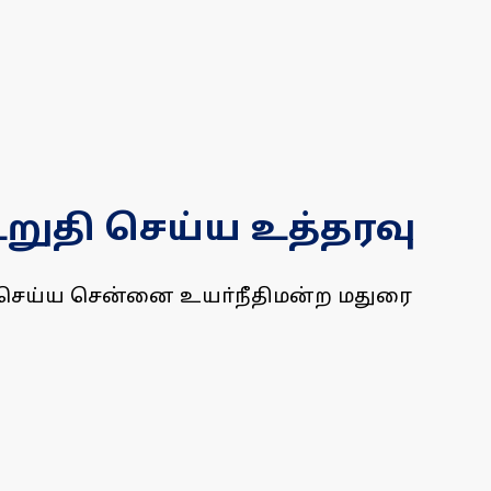
உறுதி செய்ய உத்தரவு
ி செய்ய சென்னை உயா்நீதிமன்ற மதுரை