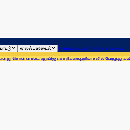
ாட்டு
லைஃப்ஸ்டைல்
ஜோதிடம்
தமிழ்நாடு
இந்தியா
உலகம்
... ஆர்பிஐ எச்சரிக்கை
ஹிமாசலில் பேருந்து கவிழ்ந்து விபத்து! 7 