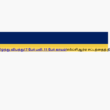
பேர் பலி, 11 பேர் காயம்!
எஃப்சிஆர்ஏ சட்டத்தைத் திரும்பப் பெறுக: