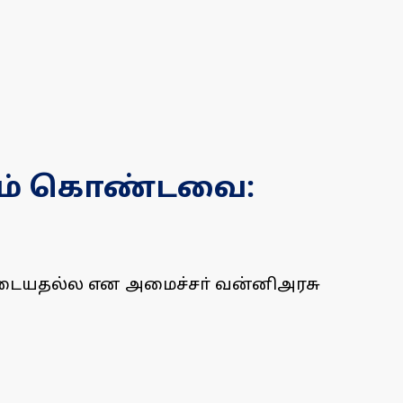
்கம் கொண்டவை:
புடையதல்ல என அமைச்சா் வன்னிஅரசு