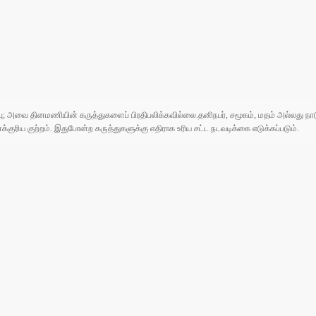
ுப்பு; அவை தினமணியின் கருத்துகளைப் பிரதிபலிக்கவில்லை.தனிநபர், சமூகம், மதம் அல்லது
ரிய குற்றம். இதுபோன்ற கருத்துகளுக்கு எதிராக உரிய சட்ட நடவடிக்கை எடுக்கப்படும்.