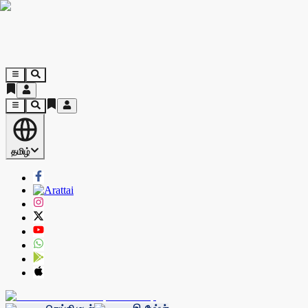
தமிழ்