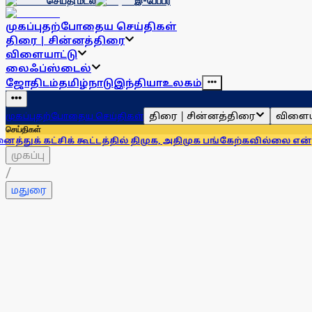
செய்தி மடல்
இ-பேப்பர்
முகப்பு
தற்போதைய செய்திகள்
திரை | சின்னத்திரை
விளையாட்டு
லைஃப்ஸ்டைல்
ஜோதிடம்
தமிழ்நாடு
இந்தியா
உலகம்
திரை | சின்னத்திரை
விளைய
முகப்பு
தற்போதைய செய்திகள்
செய்திகள்
ிக் கூட்டத்தில் திமுக, அதிமுக பங்கேற்கவில்லை என்றாலும் இதே
முகப்பு
/
மதுரை