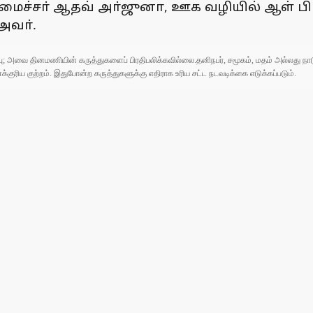
மைச்சா் ஆதவ் அா்ஜுனா, ஊக வழியில் ஆள் பிட
அவா்.
ுப்பு; அவை தினமணியின் கருத்துகளைப் பிரதிபலிக்கவில்லை.தனிநபர், சமூகம், மதம் அல்லது
ரிய குற்றம். இதுபோன்ற கருத்துகளுக்கு எதிராக உரிய சட்ட நடவடிக்கை எடுக்கப்படும்.