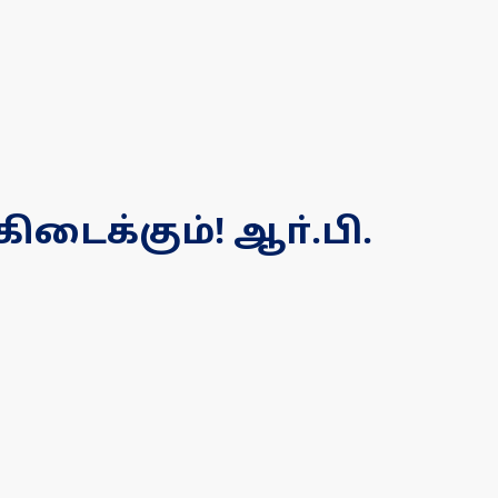
ைக்கும்! ஆா்.பி.