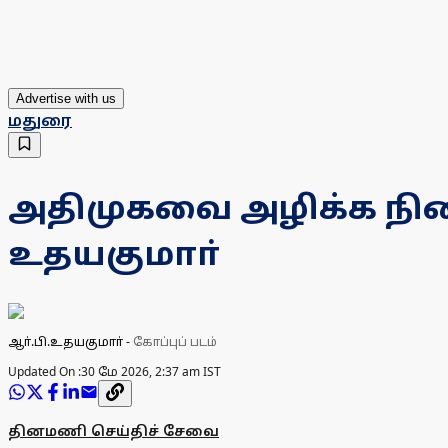
Advertise with us
மதுரை
அதிமுகவை அழிக்க நினை
உதயகுமாா்
ஆா்.பி.உதயகுமாா்
-
கோப்புப் படம்
Updated On :
30 மே 2026, 2:37 am IST
தினமணி செய்திச் சேவை