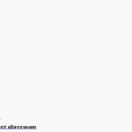
ஸாா் விசாரணை