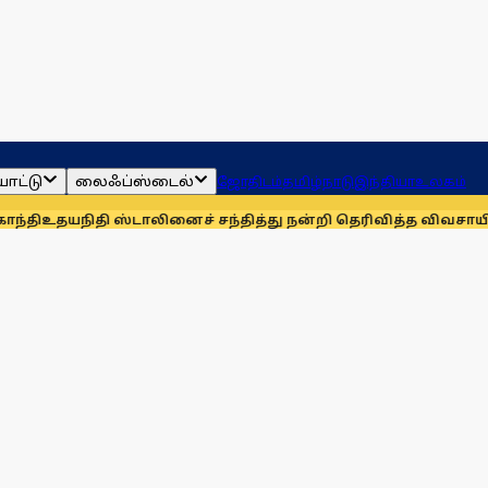
ாட்டு
லைஃப்ஸ்டைல்
ஜோதிடம்
தமிழ்நாடு
இந்தியா
உலகம்
தி ஸ்டாலினைச் சந்தித்து நன்றி தெரிவித்த விவசாயிகள்!
நாங்கள