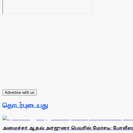
Advertise with us
தொடர்புடையது
அமைச்சா் ஆதவ் அா்ஜுனா பெயரில் மோசடி: போலீ