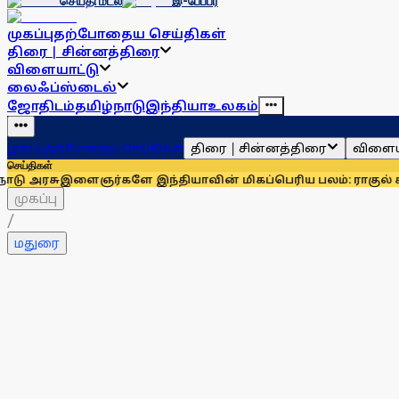
செய்தி மடல்
இ-பேப்பர்
முகப்பு
தற்போதைய செய்திகள்
திரை | சின்னத்திரை
விளையாட்டு
லைஃப்ஸ்டைல்
ஜோதிடம்
தமிழ்நாடு
இந்தியா
உலகம்
திரை | சின்னத்திரை
விளைய
முகப்பு
தற்போதைய செய்திகள்
செய்திகள்
ைஞர்களே இந்தியாவின் மிகப்பெரிய பலம்: ராகுல் காந்தி
உதயநி
முகப்பு
/
மதுரை