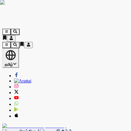
தமிழ்