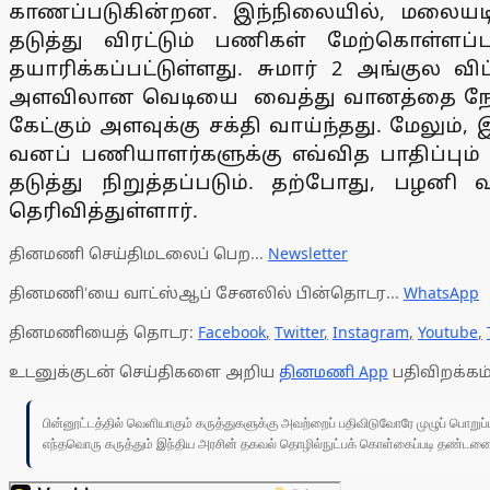
காணப்படுகின்றன. இந்நிலையில், மலையடி
தடுத்து விரட்டும் பணிகள் மேற்கொள்ளப
தயாரிக்கப்பட்டுள்ளது. சுமார் 2 அங்குல வ
அளவிலான வெடியை வைத்து வானத்தை நோக்கி 
கேட்கும் அளவுக்கு சக்தி வாய்ந்தது. மேலும்,
வனப் பணியாளர்களுக்கு எவ்வித பாதிப்பும
தடுத்து நிறுத்தப்படும். தற்போது, பழன
தெரிவித்துள்ளார்.
தினமணி செய்திமடலைப் பெற...
Newsletter
தினமணி'யை வாட்ஸ்ஆப் சேனலில் பின்தொடர...
WhatsApp
தினமணியைத் தொடர:
Facebook
,
Twitter
,
Instagram
,
Youtube
,
உடனுக்குடன் செய்திகளை அறிய
தினமணி App
பதிவிறக்கம்
பின்னூட்டத்தில் வெளியாகும் கருத்துகளுக்கு அவற்றைப் பதிவிடுவோரே முழுப் பொற
எந்தவொரு கருத்தும் இந்திய அரசின் தகவல் தொழில்நுட்பக் கொள்கைப்படி தண்டனைக்கு