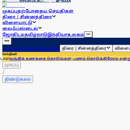
செய்தி மடல்
இ-பேப்பர்
முகப்பு
தற்போதைய செய்திகள்
திரை | சின்னத்திரை
விளையாட்டு
லைஃப்ஸ்டைல்
ஜோதிடம்
தமிழ்நாடு
இந்தியா
உலகம்
திரை | சின்னத்திரை
விளைய
முகப்பு
தற்போதைய செய்திகள்
செய்திகள்
க் கணக்கை கொடுங்கள்; பணம் கொடுக்கிறோம் என்று சொன்னால்.
முகப்பு
/
திண்டுக்கல்