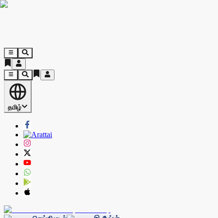
தமிழ்