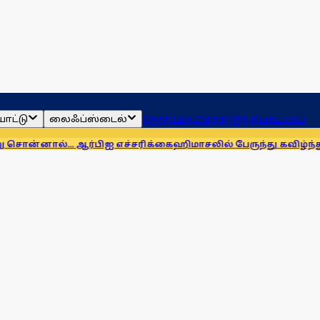
ாட்டு
லைஃப்ஸ்டைல்
ஜோதிடம்
தமிழ்நாடு
இந்தியா
உலகம்
.. ஆர்பிஐ எச்சரிக்கை
ஹிமாசலில் பேருந்து கவிழ்ந்து விபத்து! 7 