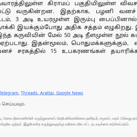
வாரத்திலுள்ள கிராமப் பகுதியிலுள்ள வி
்பட்டு வருகின்றன. இதற்காக, பழனி வனச்
ிட்டம், 3 அடி உயரமுள்ள இரும்பு பைப்பினால்
இயக்கும்போது அதிக சத்தம் எழுகிறது. இந்த
 இந்த கருவியின் மேல் 50 அடி நீளமுள்ள நூல் 
் ஏற்படாது. இதன்மூலம், பொதுமக்களுக்கு
ி வனச் சரகத்தில் 15 உபகரணங்கள் தயாரிக
Telegram
,
Threads
,
Arattai
,
Google News
 செய்யவும்.
ுப்பு; அவை தினமணியின் கருத்துகளைப் பிரதிபலிக்கவில்லை.தனிநபர், சமூகம், மதம் அல்லது
ரிய குற்றம். இதுபோன்ற கருத்துகளுக்கு எதிராக உரிய சட்ட நடவடிக்கை எடுக்கப்படும்.