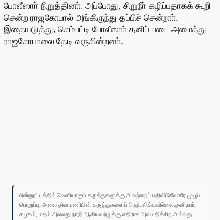
போலீஸாா் நிறுத்தினா். அப்போது, சிறுநீா் கழிப்பதாகக் கூறி
சென்ற ராஜகோபால் அங்கிருந்து தப்பிச் சென்றாா்.
இதையடுத்து, செம்பட்டி போலீஸாா் தனிப் படை அமைத்து
ராஜகோபாலை தேடி வருகின்றனா்.
பின்னூட்டத்தில் வெளியாகும் கருத்துகளுக்கு அவற்றைப் பதிவிடுவோரே முழுப்
பொறுப்பு; அவை தினமணியின் கருத்துகளைப் பிரதிபலிக்கவில்லை.தனிநபர்,
சமூகம், மதம் அல்லது நாடு ஆகியவற்றுக்கு எதிராக அவமதிக்கிற அல்லது