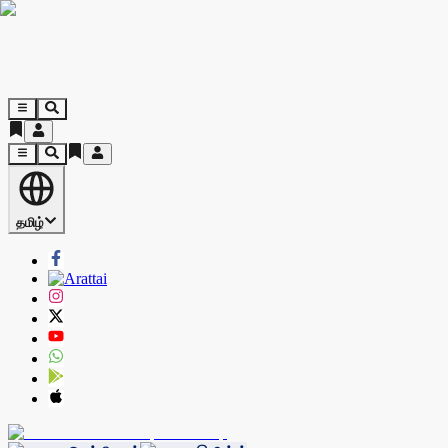
தமிழ்