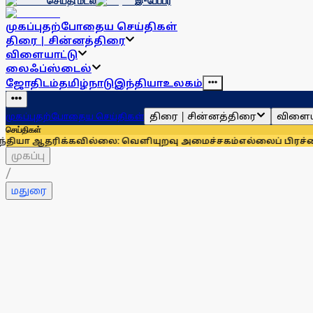
செய்தி மடல்
இ-பேப்பர்
முகப்பு
தற்போதைய செய்திகள்
திரை | சின்னத்திரை
விளையாட்டு
லைஃப்ஸ்டைல்
ஜோதிடம்
தமிழ்நாடு
இந்தியா
உலகம்
திரை | சின்னத்திரை
விளைய
முகப்பு
தற்போதைய செய்திகள்
செய்திகள்
ிக்கவில்லை: வெளியுறவு அமைச்சகம்
எல்லைப் பிரச்னைகளுக்கு விர
முகப்பு
/
மதுரை