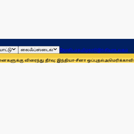
ாட்டு
லைஃப்ஸ்டைல்
ஜோதிடம்
தமிழ்நாடு
இந்தியா
உலகம்
ைந்து தீா்வு: இந்தியா-சீனா ஒப்புதல்
அமெரிக்காவில் பிறப்புரிமை