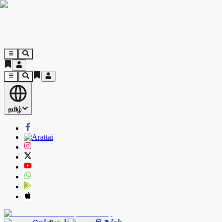
தமிழ்