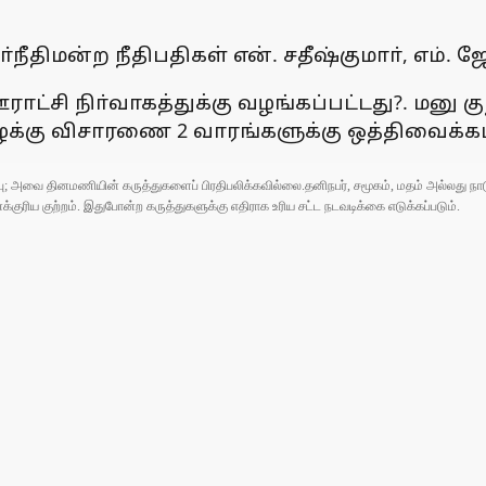
ிமன்ற நீதிபதிகள் என். சதீஷ்குமாா், எம். ஜ
்சி நிா்வாகத்துக்கு வழங்கப்பட்டது?. மனு கு
ழக்கு விசாரணை 2 வாரங்களுக்கு ஒத்திவைக்கப்
ுப்பு; அவை தினமணியின் கருத்துகளைப் பிரதிபலிக்கவில்லை.தனிநபர், சமூகம், மதம் அல்லது
ரிய குற்றம். இதுபோன்ற கருத்துகளுக்கு எதிராக உரிய சட்ட நடவடிக்கை எடுக்கப்படும்.