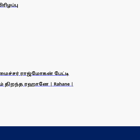
ரிழப்பு
அமைச்சர் ராஜ்மோகன் பேட்டி
ம் திறந்த ரஹானே | Rahane |