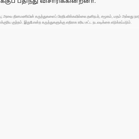
குப் பதிந்து விசாரிக்கின்றனா்.
ுப்பு; அவை தினமணியின் கருத்துகளைப் பிரதிபலிக்கவில்லை.தனிநபர், சமூகம், மதம் அல்லது
ரிய குற்றம். இதுபோன்ற கருத்துகளுக்கு எதிராக உரிய சட்ட நடவடிக்கை எடுக்கப்படும்.