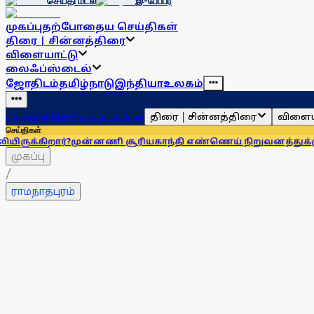
செய்தி மடல்
இ-பேப்பர்
முகப்பு
தற்போதைய செய்திகள்
திரை | சின்னத்திரை
விளையாட்டு
லைஃப்ஸ்டைல்
ஜோதிடம்
தமிழ்நாடு
இந்தியா
உலகம்
திரை | சின்னத்திரை
விளைய
முகப்பு
தற்போதைய செய்திகள்
செய்திகள்
ார்?
முன்னணி சூரியகாந்தி எண்ணெய் நிறுவனத்துக்கு அபராதம்
முகப்பு
/
ராமநாதபுரம்