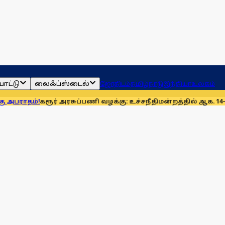
ாட்டு
லைஃப்ஸ்டைல்
ஜோதிடம்
தமிழ்நாடு
இந்தியா
உலகம்
!
கரூர் அரசுப்பணி வழக்கு: உச்சநீதிமன்றத்தில் ஆக. 14-ல் விசா