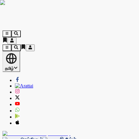
தமிழ்