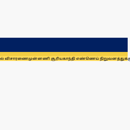
ரணை
முன்னணி சூரியகாந்தி எண்ணெய் நிறுவனத்துக்கு அபராதம்!