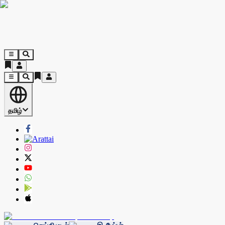
தமிழ்