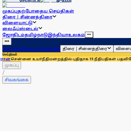
செய்தி மடல்
இ-பேப்பர்
முகப்பு
தற்போதைய செய்திகள்
திரை | சின்னத்திரை
விளையாட்டு
லைஃப்ஸ்டைல்
ஜோதிடம்
தமிழ்நாடு
இந்தியா
உலகம்
திரை | சின்னத்திரை
விளைய
முகப்பு
தற்போதைய செய்திகள்
செய்திகள்
னை உயா்நீதிமன்றத்தில் புதிதாக 15 நீதிபதிகள் பதவியேற்பு
சென்
முகப்பு
/
சிவகங்கை