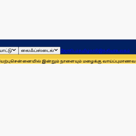
ாட்டு
லைஃப்ஸ்டைல்
ஜோதிடம்
தமிழ்நாடு
இந்தியா
உலகம்
னையில் இன்றும் நாளையும் மழைக்கு வாய்ப்பு
மாணவர்களுக்காக ம