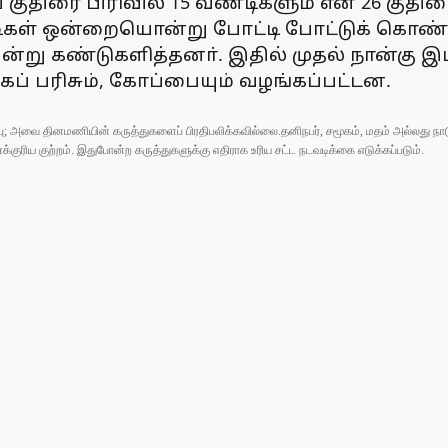
ய குதிரை பிரிவில் 15 வண்டிகளும் என 26 குதி
டிகள் ஒன்றையொன்று போட்டி போட்டுக் கொண்டு
ன்று கண்டுகளித்தனா். இதில் முதல் நான்கு 
கப் பரிசும், கோப்பையும் வழங்கப்பட்டன.
ுப்பு; அவை தினமணியின் கருத்துகளைப் பிரதிபலிக்கவில்லை.தனிநபர், சமூகம், மதம் அல்லது
ரிய குற்றம். இதுபோன்ற கருத்துகளுக்கு எதிராக உரிய சட்ட நடவடிக்கை எடுக்கப்படும்.