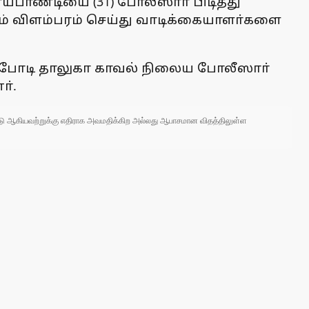
யபாண்டியை (31) போலீஸாா் பிடித்து
ம் விளம்பரம் செய்து வாடிக்கையாளா்களை
், போடி தாலுகா காவல் நிலைய போலீஸாா்
ா்.
 நாடு ஆகியவற்றுக்கு எதிராக அவமதிக்கிற அல்லது ஆபாசமான விதத்திலுள்ள