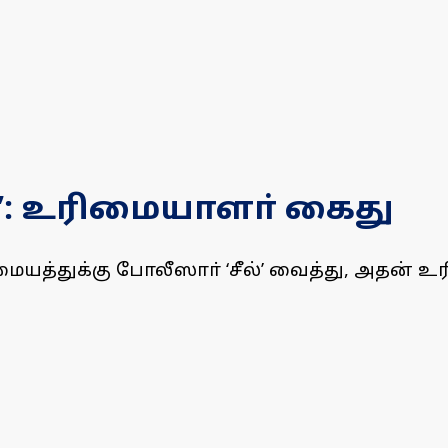
ல்’: உரிமையாளா் கைது
ையத்துக்கு போலீஸாா் ‘சீல்’ வைத்து, அதன்