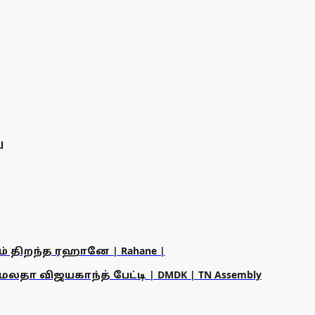
ு
ம் திறந்த ரஹானே | Rahane |
தா விஜயகாந்த் பேட்டி | DMDK | TN Assembly