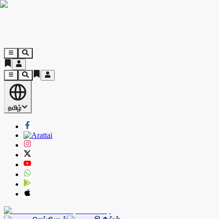
தமிழ்