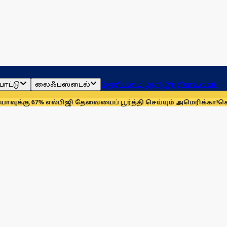
ாட்டு
லைஃப்ஸ்டைல்
ஜோதிடம்
தமிழ்நாடு
இந்தியா
உலகம்
67% எல்பிஜி தேவையைப் பூர்த்தி செய்யும் அமெரிக்கா!
செயின்ட் லூ