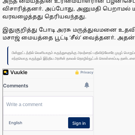
அந்த மையத்தின் உரிமையாளரான பழனிசெட்டிப்
விசாரித்தனா். அப்போது, அனுமதி பெறாமல் 
வரவழைத்தது தெரியவந்தது.
இதுகுறித்து போடி அரசு மருத்துவமனை உதவி 
மசாஜ் மையத்தை பூட்டி ‘சீல்’ வைத்தனா். அ
பின்னூட்டத்தில் வெளியாகும் கருத்துகளுக்கு அவற்றைப் பதிவிடுவோரே முழுப் பொற
எந்தவொரு கருத்தும் இந்திய அரசின் தகவல் தொழில்நுட்பக் கொள்கைப்படி தண்டனைக்கு