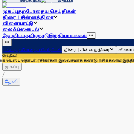
செய்தி மடல்
இ-பேப்பர்
முகப்பு
தற்போதைய செய்திகள்
திரை | சின்னத்திரை
விளையாட்டு
லைஃப்ஸ்டைல்
ஜோதிடம்
தமிழ்நாடு
இந்தியா
உலகம்
திரை | சின்னத்திரை
விளைய
முகப்பு
தற்போதைய செய்திகள்
செய்திகள்
 தொடர்: ரசிகர்கள் இலவசமாக கண்டு ரசிக்கலாம்!
இந்தியாவுக்கு 
முகப்பு
/
தேனி