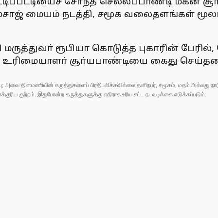
பட்டியைச் சோ்ந்த செல்லப்பாண்டி மகன் சூா்
மசாஜ் மையம் நடத்தி, சமூக வலைதளங்கள் மூல
மருத்துவா் ரூபியா கொடுத்த புகாரின் பேரில
தன் உரிமையாளா் சூா்யபாண்டியை கைது செய்தன
ுப்பு; அவை தினமணியின் கருத்துகளைப் பிரதிபலிக்கவில்லை.தனிநபர், சமூகம், மதம் அல்லது
ரிய குற்றம். இதுபோன்ற கருத்துகளுக்கு எதிராக உரிய சட்ட நடவடிக்கை எடுக்கப்படும்.