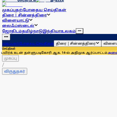
செய்தி மடல்
இ-பேப்பர்
முகப்பு
தற்போதைய செய்திகள்
திரை | சின்னத்திரை
விளையாட்டு
லைஃப்ஸ்டைல்
ஜோதிடம்
தமிழ்நாடு
இந்தியா
உலகம்
திரை | சின்னத்திரை
விளைய
முகப்பு
தற்போதைய செய்திகள்
செய்திகள்
தள்ளுபடிகோரி ஆக. 14-ல் அதிமுக ஆர்ப்பாட்டம்
அனைத்துக் கட்சிக
முகப்பு
/
விருதுநகர்