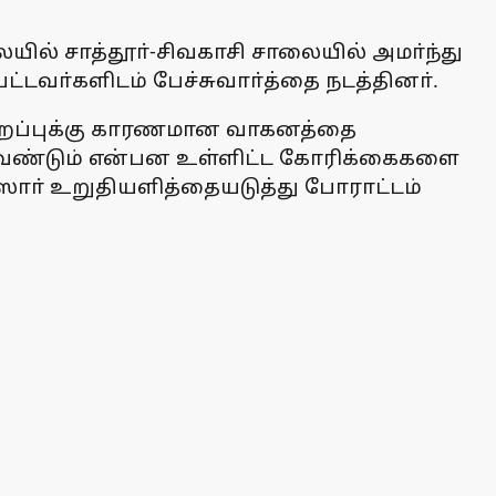
ில் சாத்தூா்-சிவகாசி சாலையில் அமா்ந்து
ட்டவா்களிடம் பேச்சுவாா்த்தை நடத்தினா்.
ஜ் இறப்புக்கு காரணமான வாகனத்தை
க்க வேண்டும் என்பன உள்ளிட்ட கோரிக்கைகளை
ீஸாா் உறுதியளித்தையடுத்து போராட்டம்