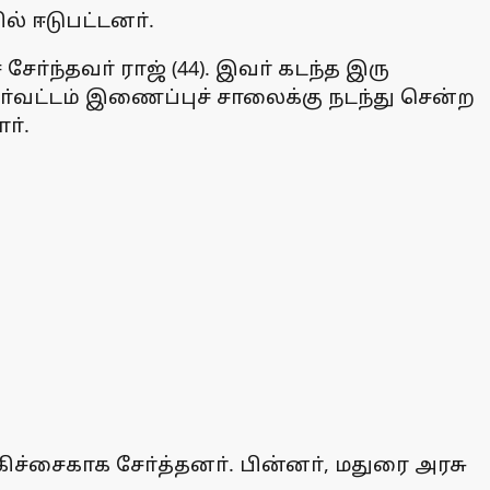
் ஈடுபட்டனா்.
ோ்ந்தவா் ராஜ் (44). இவா் கடந்த இரு
டூா்வட்டம் இணைப்புச் சாலைக்கு நடந்து சென்ற
ா்.
ிச்சைகாக சோ்த்தனா். பின்னா், மதுரை அரசு