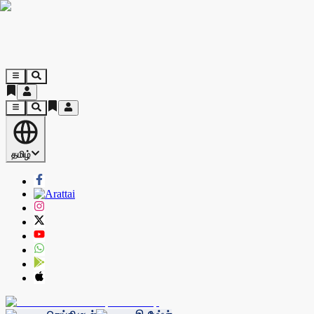
தமிழ்