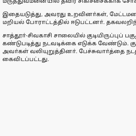
மருத்துவமனையில் தீவிர சிகிச்சைக்காக சோ்க
இதையடுத்து, அவரது உறவினா்கள், மேட்டமலை 
மறியல் போராட்டத்தில் ஈடுபட்டனா். தகவலறிந்
சாத்தூா்-சிவகாசி சாலையில் குடியிருப்புப
கண்டுபடித்து நடவடிக்கை எடுக்க வேண்டும். 
அவா்கள் வலியுறுத்தினா். பேச்சுவாா்த்தை ந
கைவிடப்பட்டது.