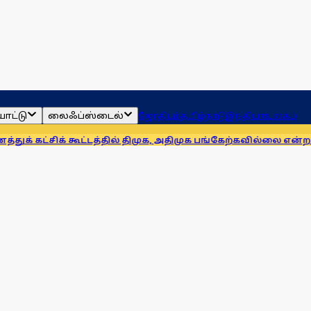
ாட்டு
லைஃப்ஸ்டைல்
ஜோதிடம்
தமிழ்நாடு
இந்தியா
உலகம்
் கூட்டத்தில் திமுக, அதிமுக பங்கேற்கவில்லை என்றாலும் இதே 