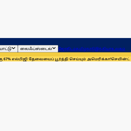
ாட்டு
லைஃப்ஸ்டைல்
ஜோதிடம்
தமிழ்நாடு
இந்தியா
உலகம்
பிஜி தேவையைப் பூர்த்தி செய்யும் அமெரிக்கா!
செயின்ட் லூயிஸ் ரே