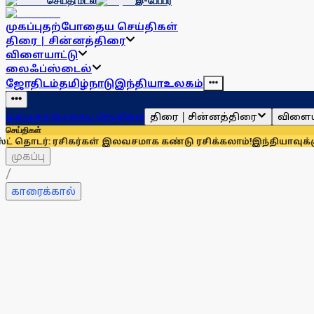
செய்தி மடல்
இ-பேப்பர்
முகப்பு
தற்போதைய செய்திகள்
திரை | சின்னத்திரை
விளையாட்டு
லைஃப்ஸ்டைல்
ஜோதிடம்
தமிழ்நாடு
இந்தியா
உலகம்
திரை | சின்னத்திரை
விளைய
முகப்பு
தற்போதைய செய்திகள்
செய்திகள்
: ரசிகர்கள் இலவசமாக கண்டு ரசிக்கலாம்!
இந்தியாவுக்கு 67% எல்
முகப்பு
/
காரைக்கால்