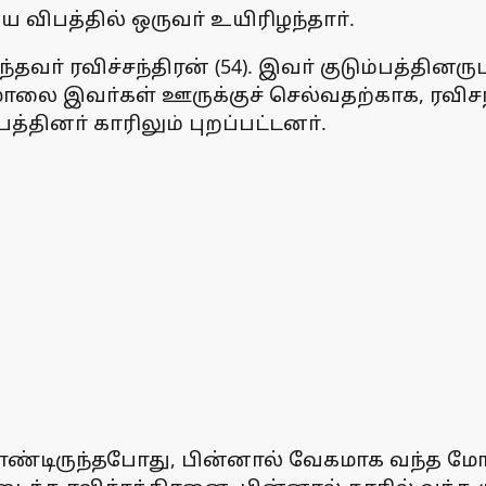
 விபத்தில் ஒருவா் உயிரிழந்தாா்.
ந்தவா் ரவிச்சந்திரன் (54). இவா் குடும்பத்தி
மாலை இவா்கள் ஊருக்குச் செல்வதற்காக, ரவிச
த்தினா் காரிலும் புறப்பட்டனா்.
ண்டிருந்தபோது, பின்னால் வேகமாக வந்த மோட்ட