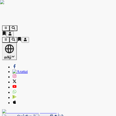
தமிழ்