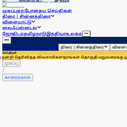
செய்தி மடல்
இ-பேப்பர்
முகப்பு
தற்போதைய செய்திகள்
திரை | சின்னத்திரை
விளையாட்டு
லைஃப்ஸ்டைல்
ஜோதிடம்
தமிழ்நாடு
இந்தியா
உலகம்
திரை | சின்னத்திரை
விளைய
முகப்பு
தற்போதைய செய்திகள்
செய்திகள்
ித்த விவசாயிகள்!
நாங்கள் தொகுதி மறுவரைக்கு முழுவதும் எதிரா
முகப்பு
/
காரைக்கால்