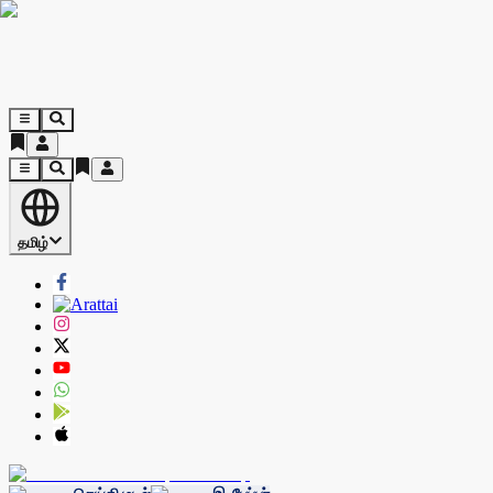
தமிழ்