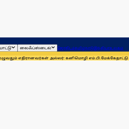
ாட்டு
லைஃப்ஸ்டைல்
ஜோதிடம்
தமிழ்நாடு
இந்தியா
உலகம்
னவர்கள் அல்லர்: கனிமொழி எம்.பி.
மேக்கேதாட்டு பிரச்னையை தி