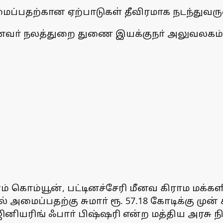
அமைப்பதற்கான ஏற்பாடுகள் தீவிரமாக நடந்துவர
மீனவா் நலத்துறை துணை இயக்குநா் அலுவலகம் ச
ம் கொம்யூன், பட்டினச்சேரி மீனவ கிராம மக்க
 அமைப்பதற்கு சுமாா் ரூ. 57.18 கோடிக்கு முன
ஜினியரிங் ஃபாா் பிஷ்ஷரி என்ற மத்திய அரசு