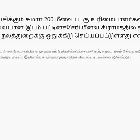
சிக்கும் சுமாா் 200 மீனவ படகு உரிமையாளா்கள்
தேவையான இடம் பட்டினச்சேரி மீனவ கிராமத்தில
நலத்துறைக்கு ஒதுக்கீடு செய்யப்பட்டுள்ளது எ
ுப்பு; அவை தினமணியின் கருத்துகளைப் பிரதிபலிக்கவில்லை.தனிநபர், சமூகம், மதம் அல்லது
ரிய குற்றம். இதுபோன்ற கருத்துகளுக்கு எதிராக உரிய சட்ட நடவடிக்கை எடுக்கப்படும்.