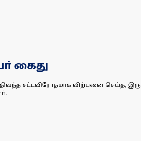
ா் கைது
த்திவந்த சட்டவிரோதமாக விற்பனை செய்த, இர
ா்.