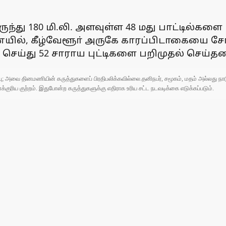
்து 180 மி.லி. அளவுள்ள 48 மது பாட்டில்களை
ல், கீழ்வேளூா் அருகே காரப்பிடாகையை சோ்ந
ய்து 52 சாராய புட்டிகளை பறிமுதல் செய்தன
ுப்பு; அவை தினமணியின் கருத்துகளைப் பிரதிபலிக்கவில்லை.தனிநபர், சமூகம், மதம் அல்லது
ரிய குற்றம். இதுபோன்ற கருத்துகளுக்கு எதிராக உரிய சட்ட நடவடிக்கை எடுக்கப்படும்.