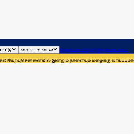
ாட்டு
லைஃப்ஸ்டைல்
ஜோதிடம்
தமிழ்நாடு
இந்தியா
உலகம்
சென்னையில் இன்றும் நாளையும் மழைக்கு வாய்ப்பு
மாணவர்களுக்க