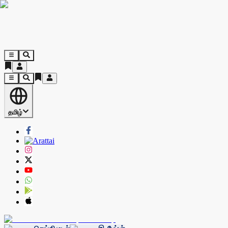
தமிழ்