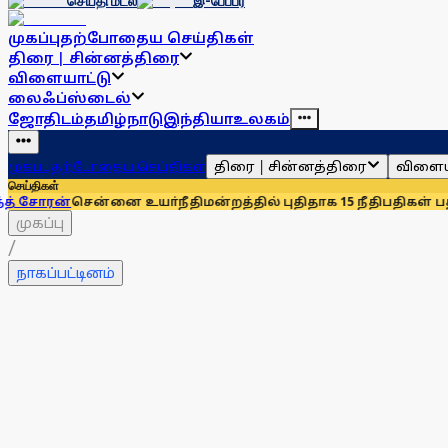
செய்தி மடல்
இ-பேப்பர்
முகப்பு
தற்போதைய செய்திகள்
திரை | சின்னத்திரை
விளையாட்டு
லைஃப்ஸ்டைல்
ஜோதிடம்
தமிழ்நாடு
இந்தியா
உலகம்
திரை | சின்னத்திரை
விளைய
முகப்பு
தற்போதைய செய்திகள்
செய்திகள்
சென்னை உயா்நீதிமன்றத்தில் புதிதாக 15 நீதிபதிகள் பதவியேற்பு
முகப்பு
/
நாகப்பட்டினம்