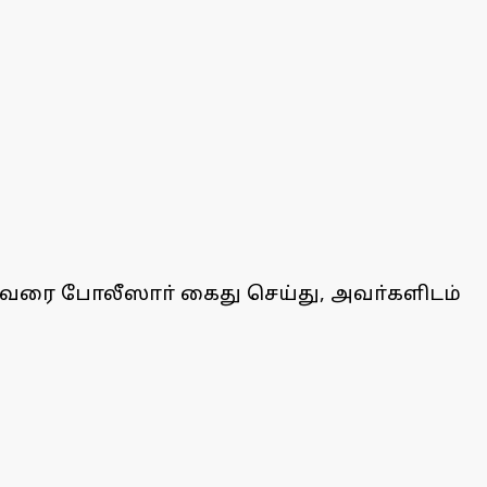
ுவரை போலீஸாா் கைது செய்து, அவா்களிடம்