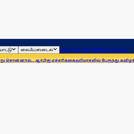
ாட்டு
லைஃப்ஸ்டைல்
ஜோதிடம்
தமிழ்நாடு
இந்தியா
உலகம்
ல்... ஆர்பிஐ எச்சரிக்கை
ஹிமாசலில் பேருந்து கவிழ்ந்து விபத்து!