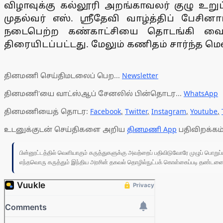
விழாவுக்கு கல்லூரி அறங்காவலர் குழு உற
முதல்வர் எஸ். ஸ்ரீதேவி வாழ்த்திப் பேச
நடைபெற்ற கண்காட்சியை தொடங்கி வைத்
திரையிடப்பட்டது. மேலும் கணிதம் சார்ந்த ம
தினமணி செய்திமடலைப் பெற...
Newsletter
தினமணி'யை வாட்ஸ்ஆப் சேனலில் பின்தொடர...
WhatsApp
தினமணியைத் தொடர:
Facebook
,
Twitter
,
Instagram
,
Youtube
,
உடனுக்குடன் செய்திகளை அறிய
தினமணி App
பதிவிறக்கம்
பின்னூட்டத்தில் வெளியாகும் கருத்துகளுக்கு அவற்றைப் பதிவிடுவோரே முழுப் பொற
எந்தவொரு கருத்தும் இந்திய அரசின் தகவல் தொழில்நுட்பக் கொள்கைப்படி தண்டனைக்கு