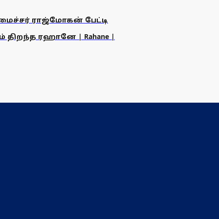
அமைச்சர் ராஜ்மோகன் பேட்டி
ம் திறந்த ரஹானே | Rahane |