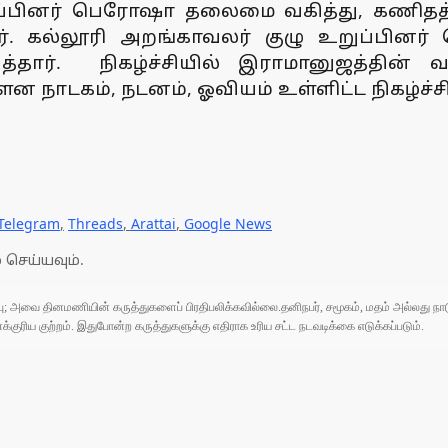
ுப்பினர் பெரோஷா தலைமை வகித்து, கணிதத்தி
ினார். கல்லூரி அறங்காவலர் குழு உறுப்பின
தார். நிகழ்ச்சியில் இராமானுஜத்தின் 
ெளன நாடகம், நடனம், ஓவியம் உள்ளிட்ட நிகழ்ச
Telegram
,
Threads
,
Arattai
,
Google News
 செய்யவும்.
ுப்பு; அவை தினமணியின் கருத்துகளைப் பிரதிபலிக்கவில்லை.தனிநபர், சமூகம், மதம் அல்லது
ரிய குற்றம். இதுபோன்ற கருத்துகளுக்கு எதிராக உரிய சட்ட நடவடிக்கை எடுக்கப்படும்.