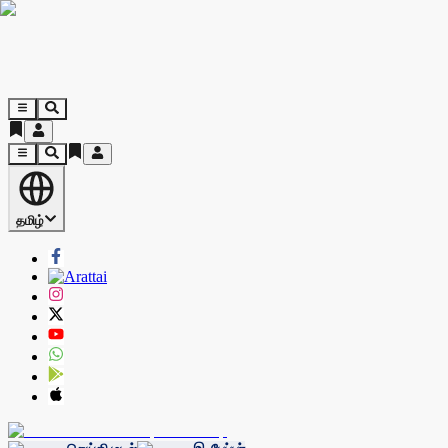
தமிழ்