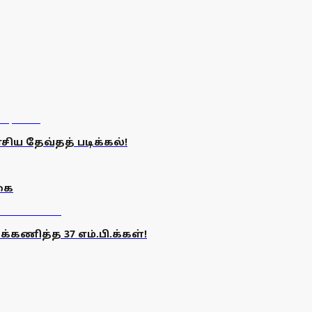
ிய தேவ்தத் படிக்கல்!
கை
்கணித்த 37 எம்.பி.க்கள்!