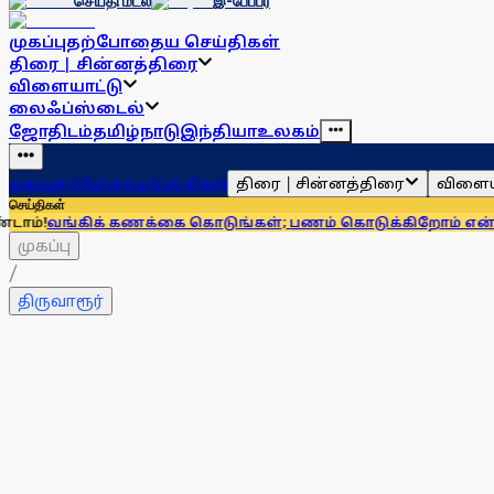
செய்தி மடல்
இ-பேப்பர்
முகப்பு
தற்போதைய செய்திகள்
திரை | சின்னத்திரை
விளையாட்டு
லைஃப்ஸ்டைல்
ஜோதிடம்
தமிழ்நாடு
இந்தியா
உலகம்
திரை | சின்னத்திரை
விளைய
முகப்பு
தற்போதைய செய்திகள்
செய்திகள்
கிக் கணக்கை கொடுங்கள்; பணம் கொடுக்கிறோம் என்று சொன்னா
முகப்பு
/
திருவாரூர்