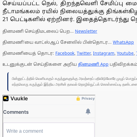
செய்யப்பட்ட நெல், திறந்தவெளி சேமிப்பு மை
நீடாமங்கலம் ரயில் நிலையத்துக்கு திங்கள்
21 பெட்டிகளில் ஏற்றினர். இதைத்தொடர்ந்து 
தினமணி செய்திமடலைப் பெற...
Newsletter
தினமணி'யை வாட்ஸ்ஆப் சேனலில் பின்தொடர...
WhatsApp
தினமணியைத் தொடர:
Facebook
,
Twitter
,
Instagram
,
Youtube
,
உடனுக்குடன் செய்திகளை அறிய
தினமணி App
பதிவிறக்கம்
பின்னூட்டத்தில் வெளியாகும் கருத்துகளுக்கு அவற்றைப் பதிவிடுவோரே முழுப் பொற
எந்தவொரு கருத்தும் இந்திய அரசின் தகவல் தொழில்நுட்பக் கொள்கைப்படி தண்டனைக்கு