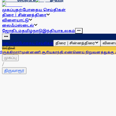
செய்தி மடல்
இ-பேப்பர்
முகப்பு
தற்போதைய செய்திகள்
திரை | சின்னத்திரை
விளையாட்டு
லைஃப்ஸ்டைல்
ஜோதிடம்
தமிழ்நாடு
இந்தியா
உலகம்
திரை | சின்னத்திரை
விளைய
முகப்பு
தற்போதைய செய்திகள்
செய்திகள்
்?
முன்னணி சூரியகாந்தி எண்ணெய் நிறுவனத்துக்கு அபராதம்!
க
முகப்பு
/
திருவாரூர்