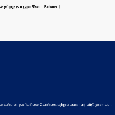
ம் திறந்த ரஹானே | Rahane |
ல் உள்ளன. தனியுரிமை கொள்கை மற்றும் பயனாளர் விதிமுறைகள்.