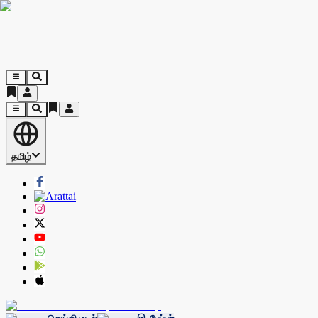
தமிழ்