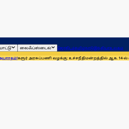
ாட்டு
லைஃப்ஸ்டைல்
ஜோதிடம்
தமிழ்நாடு
இந்தியா
உலகம்
ரூர் அரசுப்பணி வழக்கு: உச்சநீதிமன்றத்தில் ஆக. 14-ல் விசார