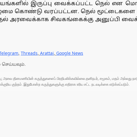
யங்களில் இருப்பு வைக்கப்பட்ட நெல் என மொத
கிழமை கொண்டு வரப்பட்டன. நெல் மூட்டைகளை 
நெல் அரவைக்காக சிவகங்கைக்கு அனுப்பி வைக்
Telegram
,
Threads
,
Arattai
,
Google News
 செய்யவும்.
ுப்பு; அவை தினமணியின் கருத்துகளைப் பிரதிபலிக்கவில்லை.தனிநபர், சமூகம், மதம் அல்லது
ரிய குற்றம். இதுபோன்ற கருத்துகளுக்கு எதிராக உரிய சட்ட நடவடிக்கை எடுக்கப்படும்.