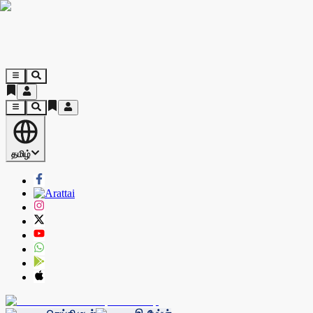
தமிழ்