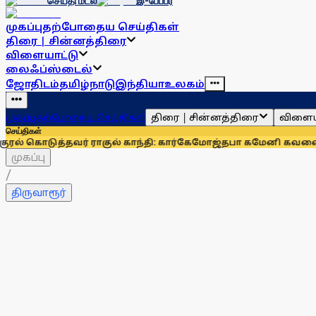
செய்தி மடல்
இ-பேப்பர்
முகப்பு
தற்போதைய செய்திகள்
திரை | சின்னத்திரை
விளையாட்டு
லைஃப்ஸ்டைல்
ஜோதிடம்
தமிழ்நாடு
இந்தியா
உலகம்
திரை | சின்னத்திரை
விளைய
முகப்பு
தற்போதைய செய்திகள்
செய்திகள்
்தவர் ராகுல் காந்தி: கார்கே
மோஜ்தபா கமேனி கவலைக்கிடமா? வ
முகப்பு
/
திருவாரூர்