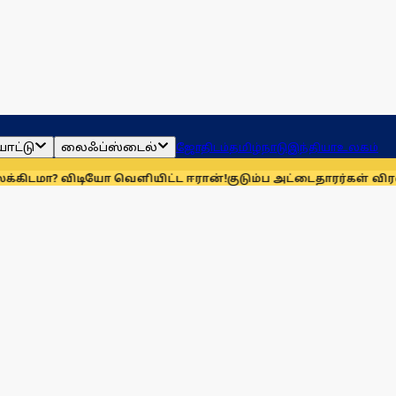
ாட்டு
லைஃப்ஸ்டைல்
ஜோதிடம்
தமிழ்நாடு
இந்தியா
உலகம்
ிடியோ வெளியிட்ட ஈரான்!
குடும்ப அட்டைதாரர்கள் விரல்ரேகை 