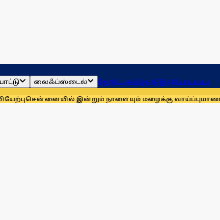
ாட்டு
லைஃப்ஸ்டைல்
ஜோதிடம்
தமிழ்நாடு
இந்தியா
உலகம்
்னையில் இன்றும் நாளையும் மழைக்கு வாய்ப்பு
மாணவர்களுக்காக 