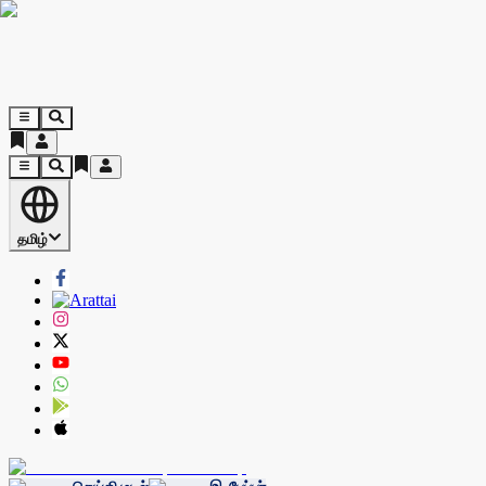
தமிழ்