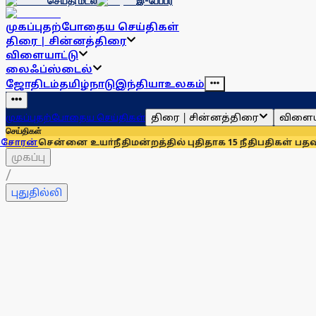
செய்தி மடல்
இ-பேப்பர்
முகப்பு
தற்போதைய செய்திகள்
திரை | சின்னத்திரை
விளையாட்டு
லைஃப்ஸ்டைல்
ஜோதிடம்
தமிழ்நாடு
இந்தியா
உலகம்
திரை | சின்னத்திரை
விளைய
முகப்பு
தற்போதைய செய்திகள்
செய்திகள்
்னை உயா்நீதிமன்றத்தில் புதிதாக 15 நீதிபதிகள் பதவியேற்பு
சென
முகப்பு
/
புதுதில்லி