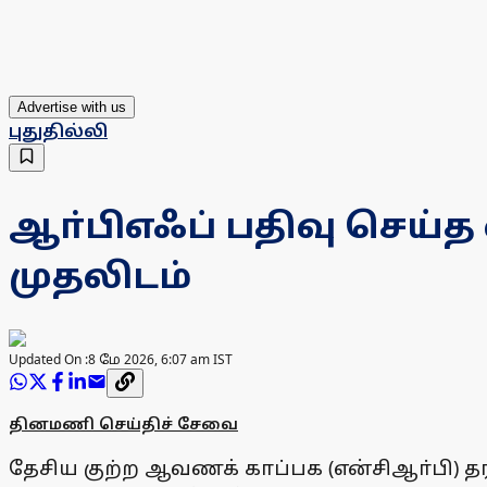
Advertise with us
புதுதில்லி
ஆா்பிஎஃப் பதிவு செய்த
முதலிடம்
Updated On :
8 மே 2026, 6:07 am IST
தினமணி செய்திச் சேவை
தேசிய குற்ற ஆவணக் காப்பக (என்சிஆா்பி) தரவி