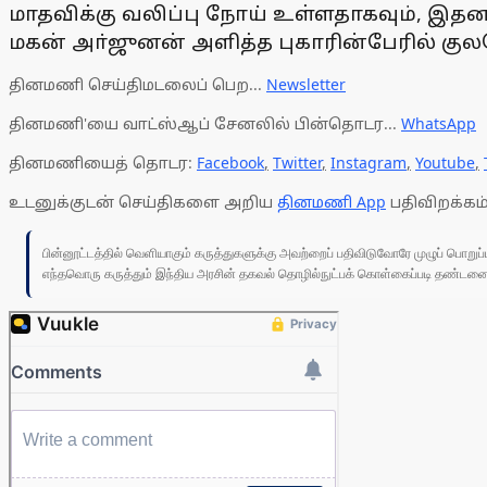
மாதவிக்கு வலிப்பு நோய் உள்ளதாகவும், இதனால
மகன் அா்ஜுனன் அளித்த புகாரின்பேரில் குலச
தினமணி செய்திமடலைப் பெற...
Newsletter
தினமணி'யை வாட்ஸ்ஆப் சேனலில் பின்தொடர...
WhatsApp
தினமணியைத் தொடர:
Facebook
,
Twitter
,
Instagram
,
Youtube
,
உடனுக்குடன் செய்திகளை அறிய
தினமணி App
பதிவிறக்கம்
பின்னூட்டத்தில் வெளியாகும் கருத்துகளுக்கு அவற்றைப் பதிவிடுவோரே முழுப் பொற
எந்தவொரு கருத்தும் இந்திய அரசின் தகவல் தொழில்நுட்பக் கொள்கைப்படி தண்டனைக்கு