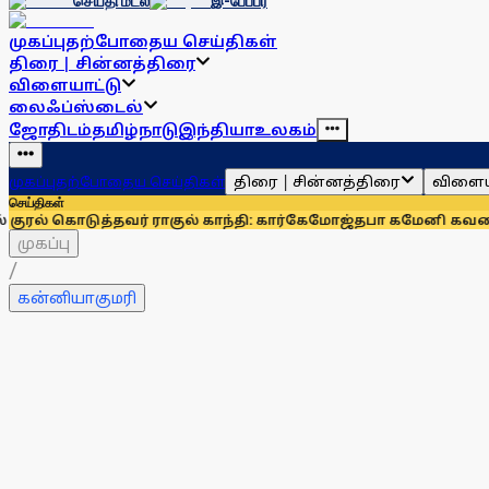
செய்தி மடல்
இ-பேப்பர்
முகப்பு
தற்போதைய செய்திகள்
திரை | சின்னத்திரை
விளையாட்டு
லைஃப்ஸ்டைல்
ஜோதிடம்
தமிழ்நாடு
இந்தியா
உலகம்
திரை | சின்னத்திரை
விளைய
முகப்பு
தற்போதைய செய்திகள்
செய்திகள்
்தவர் ராகுல் காந்தி: கார்கே
மோஜ்தபா கமேனி கவலைக்கிடமா? 
முகப்பு
/
கன்னியாகுமரி