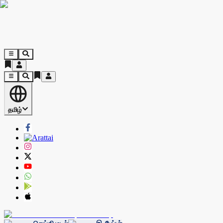
தமிழ்