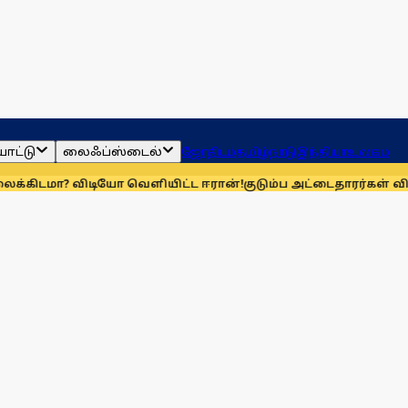
ாட்டு
லைஃப்ஸ்டைல்
ஜோதிடம்
தமிழ்நாடு
இந்தியா
உலகம்
விடியோ வெளியிட்ட ஈரான்!
குடும்ப அட்டைதாரர்கள் விரல்ரேகை