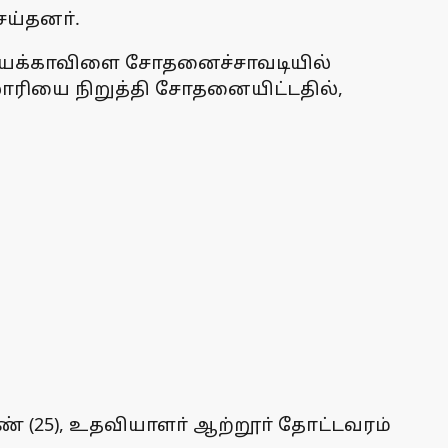
ய்தனா்.
ியக்காவிளை சோதனைச்சாவடியில்
ாரியை நிறுத்தி சோதனையிட்டதில்,
ுண் (25), உதவியாளா் ஆற்றூா் தோட்டவரம்