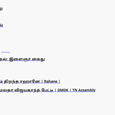
து
ல்
ிமுதல்: இளைஞா் கைது
ம் திறந்த ரஹானே | Rahane |
தா விஜயகாந்த் பேட்டி | DMDK | TN Assembly