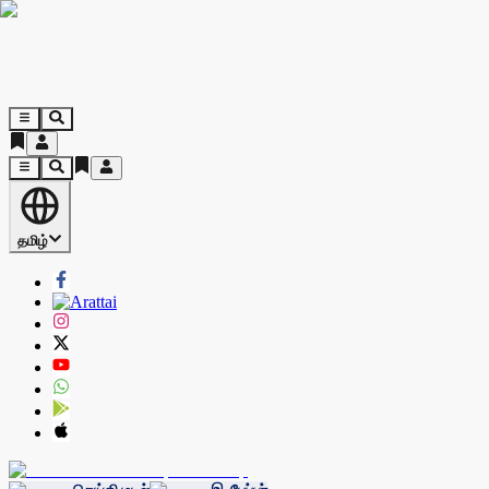
தமிழ்