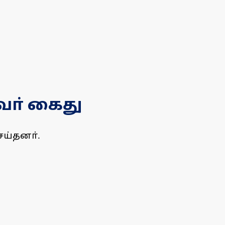
வா் கைது
ய்தனா்.