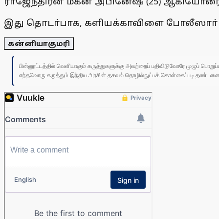
ராஜேந்திரன் மகன் அபினேஷ் (25) ஆகியோரை
இது தொடா்பாக, களியக்காவிளை போலீஸாா் 
கன்னியாகுமரி
பின்னூட்டத்தில் வெளியாகும் கருத்துகளுக்கு அவற்றைப் பதிவிடுவோரே முழுப் பொற
எந்தவொரு கருத்தும் இந்திய அரசின் தகவல் தொழில்நுட்பக் கொள்கைப்படி தண்டனைக்கு