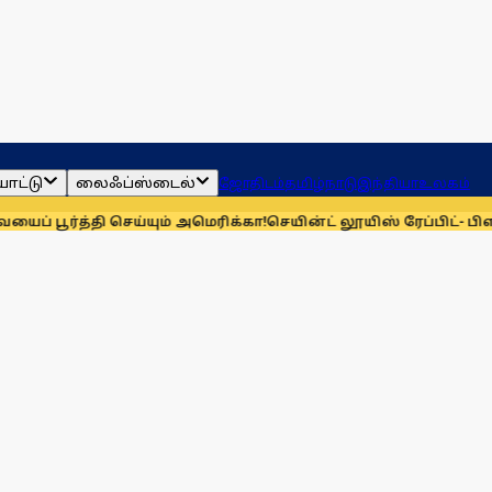
ாட்டு
லைஃப்ஸ்டைல்
ஜோதிடம்
தமிழ்நாடு
இந்தியா
உலகம்
்தி செய்யும் அமெரிக்கா!
செயின்ட் லூயிஸ் ரேப்பிட்- பிளிட்ஸ் செ