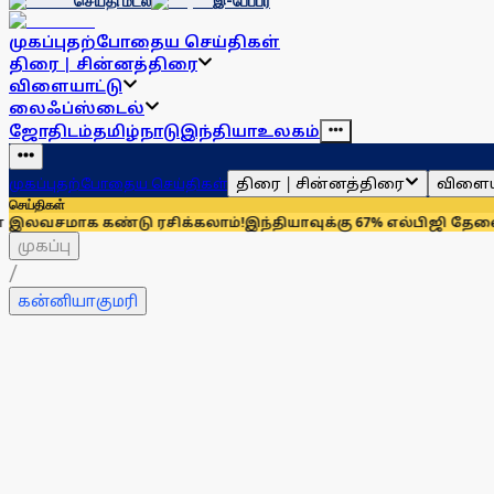
செய்தி மடல்
இ-பேப்பர்
முகப்பு
தற்போதைய செய்திகள்
திரை | சின்னத்திரை
விளையாட்டு
லைஃப்ஸ்டைல்
ஜோதிடம்
தமிழ்நாடு
இந்தியா
உலகம்
திரை | சின்னத்திரை
விளைய
முகப்பு
தற்போதைய செய்திகள்
செய்திகள்
க கண்டு ரசிக்கலாம்!
இந்தியாவுக்கு 67% எல்பிஜி தேவையைப் பூர்த
முகப்பு
/
கன்னியாகுமரி