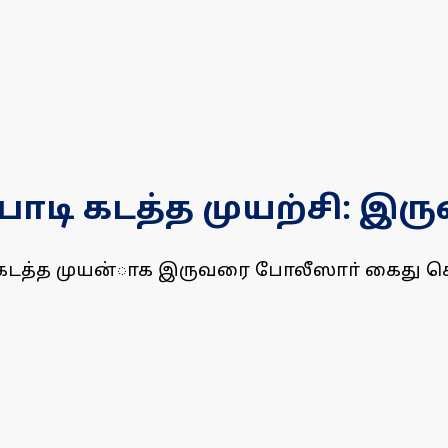
ொடி கடத்த முயற்சி: இரு
 கடத்த முயன்ாக இருவரை போலீஸாா் கைது செ