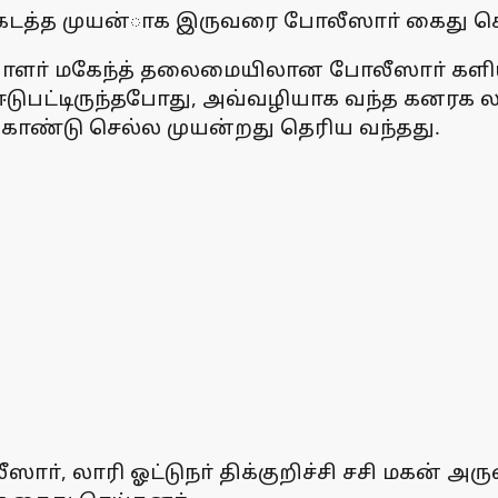
 கடத்த முயன்ாக இருவரை போலீஸாா் கைது செ
ாளா் மகேந்த் தலைமையிலான போலீஸாா் கள
டுபட்டிருந்தபோது, அவ்வழியாக வந்த கனரக ல
கொண்டு செல்ல முயன்றது தெரிய வந்தது.
ா், லாரி ஓட்டுநா் திக்குறிச்சி சசி மகன் அர