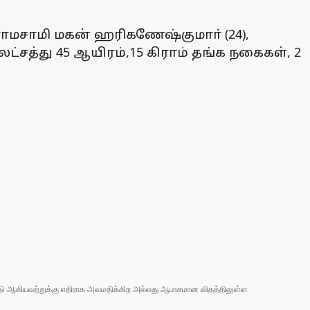
்த ராமசாமி மகன் ஹரிகணேஷ்குமாா் (24),
ட்சத்து 45 ஆயிரம்,15 கிராம் தங்க நகைகள், 2
 நாடு ஆகியவற்றுக்கு எதிராக அவமதிக்கிற அல்லது ஆபாசமான விதத்திலுள்ள