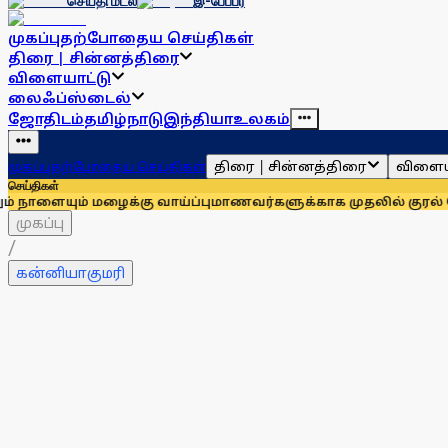
செய்தி மடல்
இ-பேப்பர்
முகப்பு
தற்போதைய செய்திகள்
திரை | சின்னத்திரை
விளையாட்டு
லைஃப்ஸ்டைல்
ஜோதிடம்
தமிழ்நாடு
இந்தியா
உலகம்
திரை | சின்னத்திரை
விளைய
முகப்பு
தற்போதைய செய்திகள்
செய்திகள்
் மழைக்கு வாய்ப்பு
மாணவர்களுக்காக முதலில் குரல் கொடுத்தவர்
முகப்பு
/
கன்னியாகுமரி