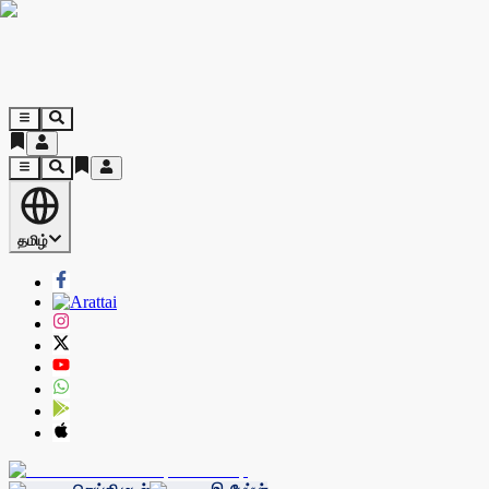
தமிழ்