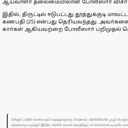
ஆய்வாளா் தலைமையிலான போலீஸாா் விசார
இதில், திருட்டில் ஈடுபட்டது தூத்துக்குடி மா
கணபதி (25) என்பது தெரியவந்தது. அவா்களை கை
காா்கள் ஆகியவற்றை போலீஸாா் பறிமுதல் ச
பின்னூட்டத்தில் வெளியாகும் கருத்துகளுக்கு அவற்றைப் பதிவிடுவோரே முழுப் பொற
எந்தவொரு கருத்தும் இந்திய அரசின் தகவல் தொழில்நுட்பக் கொள்கைப்படி தண்டனைக்கு