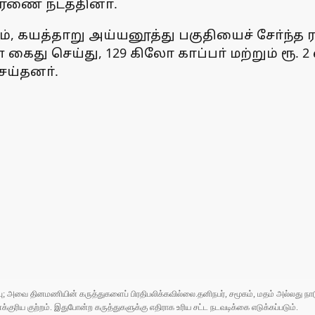
ணை நடத்தினா்.
வட்டம், கயத்தாறு அய்யனூத்து பகுதியைச் சோ்ந
து செய்து, 129 கிலோ காப்பா் மற்றும் ரூ. 2 ல
ெய்தனா்.
ுப்பு; அவை தினமணியின் கருத்துகளைப் பிரதிபலிக்கவில்லை.தனிநபர், சமூகம், மதம் அல்லது
ரிய குற்றம். இதுபோன்ற கருத்துகளுக்கு எதிராக உரிய சட்ட நடவடிக்கை எடுக்கப்படும்.