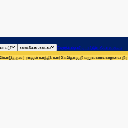
ாட்டு
லைஃப்ஸ்டைல்
ஜோதிடம்
தமிழ்நாடு
இந்தியா
உலகம்
 ராகுல் காந்தி: கார்கே
தொகுதி மறுவரையறையை நிராகரிக்க கார