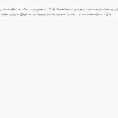
ுப்பு; அவை தினமணியின் கருத்துகளைப் பிரதிபலிக்கவில்லை.தனிநபர், சமூகம், மதம் அல்லது
ரிய குற்றம். இதுபோன்ற கருத்துகளுக்கு எதிராக உரிய சட்ட நடவடிக்கை எடுக்கப்படும்.