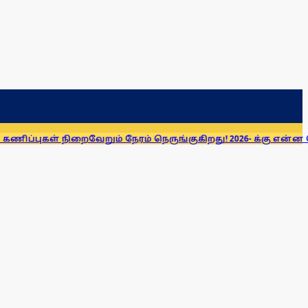
 நிறைவேறும் நேரம் நெருங்குகிறது! 2026- க்கு என்ன சொல்லியிரு