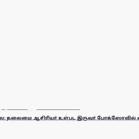
லை: தலைமை ஆசிரியா் உள்பட இருவா் போக்ஸோவில்