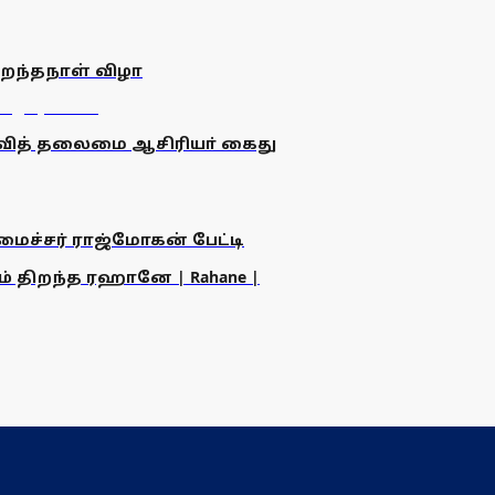
ிறந்தநாள் விழா
உதவித் தலைமை ஆசிரியா் கைது
அமைச்சர் ராஜ்மோகன் பேட்டி
ம் திறந்த ரஹானே | Rahane |