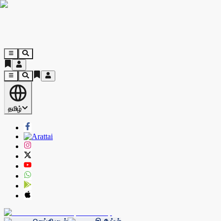
தமிழ்