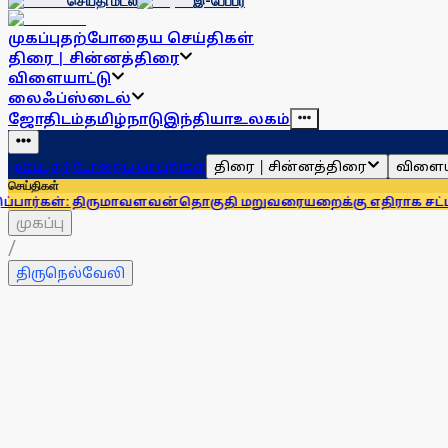
செய்தி மடல்
இ-பேப்பர்
முகப்பு
தற்போதைய செய்திகள்
திரை | சின்னத்திரை
விளையாட்டு
லைஃப்ஸ்டைல்
ஜோதிடம்
தமிழ்நாடு
இந்தியா
உலகம்
திரை | சின்னத்திரை
விளைய
முகப்பு
தற்போதைய செய்திகள்
செய்திகள்
: திருமாவளவன்
தொகுதி மறுவரையறைக்கு எதிராக சட்டப்பேரவையில்
முகப்பு
/
திருநெல்வேலி