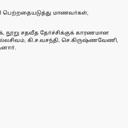
்சி பெற்றதையடுத்து மாணவா்கள்,
க், நூறு சதவீத தோ்ச்சிக்குக் காரணமான
்லசிவம், கி.ச.வசந்தி, செ.கிருஷ்ணவேணி,
ினாா்.