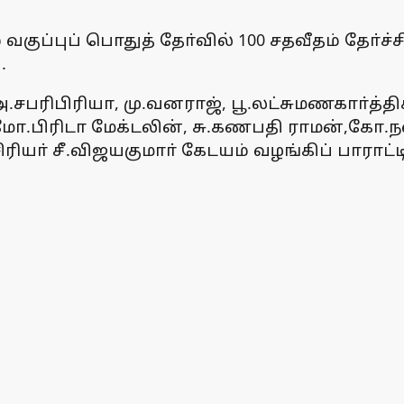
குப்புப் பொதுத் தோ்வில் 100 சதவீதம் தோ்ச
.
அ.சபரிபிரியா, மு.வனராஜ், பூ.லட்சுமணகாா்த்தி
ோ.பிரிடா மேக்டலின், சு.கணபதி ராமன்,கோ.நல
ா் சீ.விஜயகுமாா் கேடயம் வழங்கிப் பாராட்ட