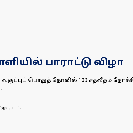
்ளியில் பாராட்டு விழா
குப்புப் பொதுத் தோ்வில் 100 சதவீதம் தோ்ச
.
ிஜயகுமாா்.