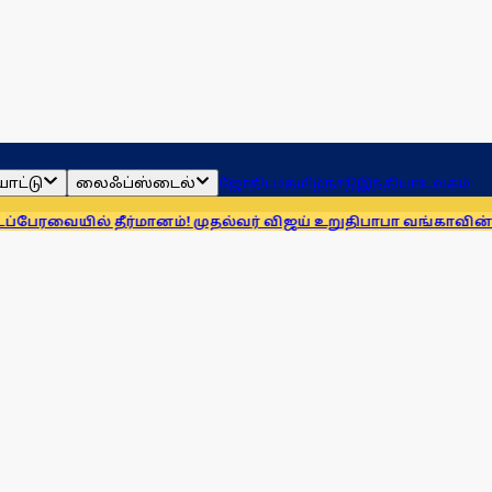
ாட்டு
லைஃப்ஸ்டைல்
ஜோதிடம்
தமிழ்நாடு
இந்தியா
உலகம்
 தீர்மானம்! முதல்வர் விஜய் உறுதி
பாபா வங்காவின் கணிப்புகள்