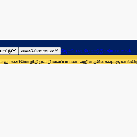
ாட்டு
லைஃப்ஸ்டைல்
ஜோதிடம்
தமிழ்நாடு
இந்தியா
உலகம்
ிமொழி
திமுக நிலைப்பாட்டை அறிய தவெகவுக்கு காங்கிரஸ் அழுத்