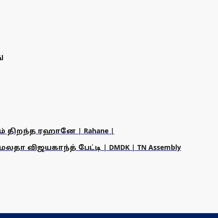
ு
ம் திறந்த ரஹானே | Rahane |
தா விஜயகாந்த் பேட்டி | DMDK | TN Assembly