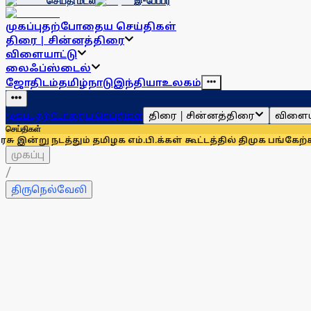
செய்தி மடல்
இ-பேப்பர்
முகப்பு
தற்போதைய செய்திகள்
திரை | சின்னத்திரை
விளையாட்டு
லைஃப்ஸ்டைல்
ஜோதிடம்
தமிழ்நாடு
இந்தியா
உலகம்
திரை | சின்னத்திரை
விளைய
முகப்பு
தற்போதைய செய்திகள்
செய்திகள்
டத்தும் தமிழக எம்.பி.க்கள் கூட்டத்தில் திமுக பங்கேற்காது: கன
முகப்பு
/
திருநெல்வேலி