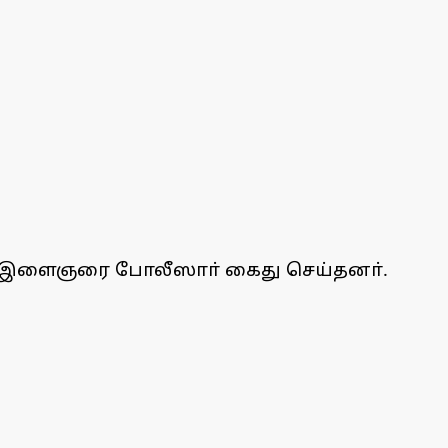
ன்ாக இளைஞரை போலீஸாா் கைது செய்தனா்.