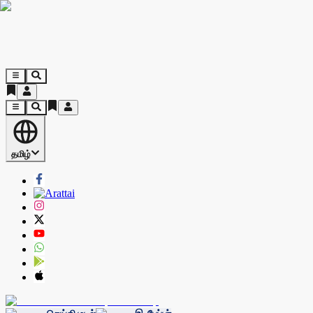
தமிழ்