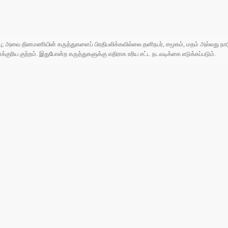
ுப்பு; அவை தினமணியின் கருத்துகளைப் பிரதிபலிக்கவில்லை.தனிநபர், சமூகம், மதம் அல்லது
ரிய குற்றம். இதுபோன்ற கருத்துகளுக்கு எதிராக உரிய சட்ட நடவடிக்கை எடுக்கப்படும்.