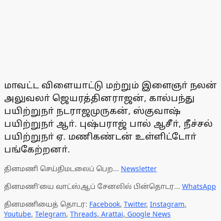
மாவட்ட விளையாட்டு மற்றும் இளைஞா் நலன்
அலுவலா் ஜெயரத்தினராஜன், கால்பந்து
பயிற்றுநா் நடராஜமுருகன், ஸ்குவாஷ்
பயிற்றுநா் ஆா். புஷ்பராஜ் பால் ஆசீா், நீச்சல்
பயிற்றுநா் ஏ. மணிகண்டன் உள்ளிட்டோா்
பங்கேற்றனா்.
தினமணி செய்திமடலைப் பெற...
Newsletter
தினமணி'யை வாட்ஸ்ஆப் சேனலில் பின்தொடர...
WhatsApp
தினமணியைத் தொடர:
Facebook
,
Twitter
,
Instagram
,
Youtube
,
Telegram
,
Threads
,
Arattai
,
Google News