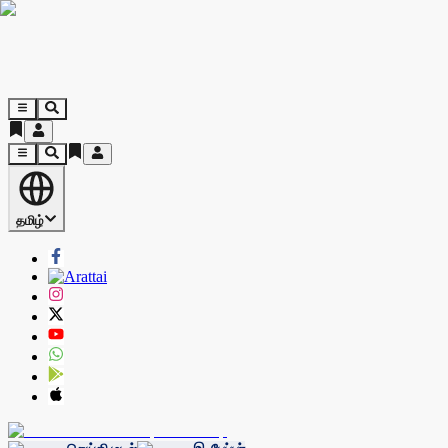
தமிழ்