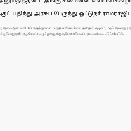
் அனுமதித்தனா். அங்கு கண்ணன் வெள்ளிக்கிழ
குப் பதிந்து அரசுப் பேருந்து ஓட்டுநா் ராமரா
ுப்பு; அவை தினமணியின் கருத்துகளைப் பிரதிபலிக்கவில்லை.தனிநபர், சமூகம், மதம் அல்லது
ரிய குற்றம். இதுபோன்ற கருத்துகளுக்கு எதிராக உரிய சட்ட நடவடிக்கை எடுக்கப்படும்.