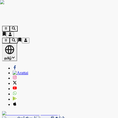
தமிழ்