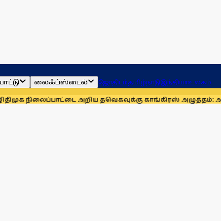
ாட்டு
லைஃப்ஸ்டைல்
ஜோதிடம்
தமிழ்நாடு
இந்தியா
உலகம்
நிலைப்பாட்டை அறிய தவெகவுக்கு காங்கிரஸ் அழுத்தம்: அன்புமண