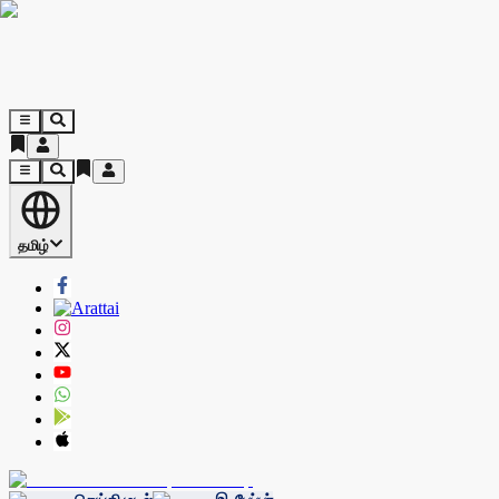
தமிழ்