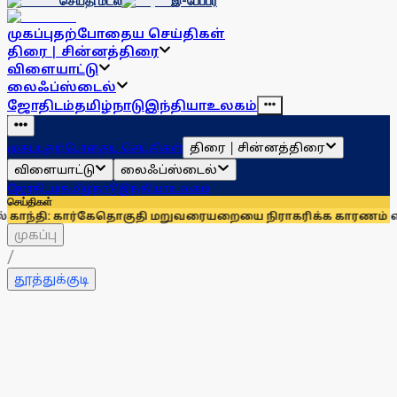
செய்தி மடல்
இ-பேப்பர்
முகப்பு
தற்போதைய செய்திகள்
திரை | சின்னத்திரை
விளையாட்டு
லைஃப்ஸ்டைல்
ஜோதிடம்
தமிழ்நாடு
இந்தியா
உலகம்
திரை | சின்னத்திரை
முகப்பு
தற்போதைய செய்திகள்
விளையாட்டு
லைஃப்ஸ்டைல்
ஜோதிடம்
தமிழ்நாடு
இந்தியா
உலகம்
செய்திகள்
ார்கே
தொகுதி மறுவரையறையை நிராகரிக்க காரணம் என்ன? மாணிக
முகப்பு
/
தூத்துக்குடி