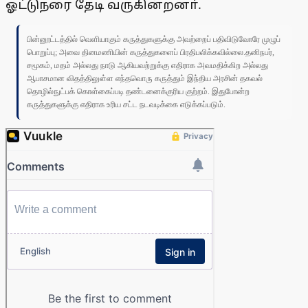
ஓட்டுநரை தேடி வருகின்றனா்.
பின்னூட்டத்தில் வெளியாகும் கருத்துகளுக்கு அவற்றைப் பதிவிடுவோரே முழுப்
பொறுப்பு; அவை தினமணியின் கருத்துகளைப் பிரதிபலிக்கவில்லை.தனிநபர்,
சமூகம், மதம் அல்லது நாடு ஆகியவற்றுக்கு எதிராக அவமதிக்கிற அல்லது
ஆபாசமான விதத்திலுள்ள எந்தவொரு கருத்தும் இந்திய அரசின் தகவல்
தொழில்நுட்பக் கொள்கைப்படி தண்டனைக்குரிய குற்றம். இதுபோன்ற
கருத்துகளுக்கு எதிராக உரிய சட்ட நடவடிக்கை எடுக்கப்படும்.