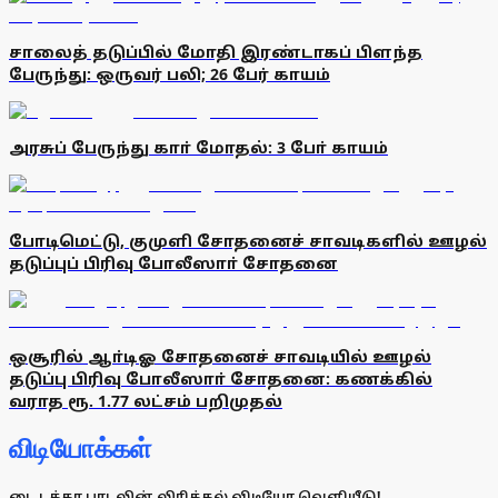
சாலைத் தடுப்பில் மோதி இரண்டாகப் பிளந்த
பேருந்து: ஒருவர் பலி; 26 பேர் காயம்
அரசுப் பேருந்து காா் மோதல்: 3 போ் காயம்
போடிமெட்டு, குமுளி சோதனைச் சாவடிகளில் ஊழல்
தடுப்புப் பிரிவு போலீஸாா் சோதனை
ஒசூரில் ஆா்டிஓ சோதனைச் சாவடியில் ஊழல்
தடுப்பு பிரிவு போலீஸாா் சோதனை: கணக்கில்
வராத ரூ. 1.77 லட்சம் பறிமுதல்
விடியோக்கள்
டை டக்கா பாடலின் லிரிக்கல் விடியோ வெளியீடு!