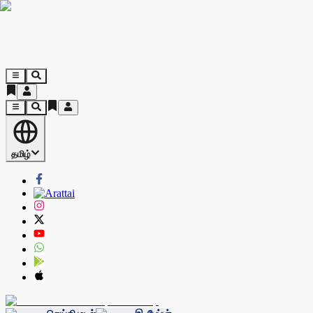
தமிழ்