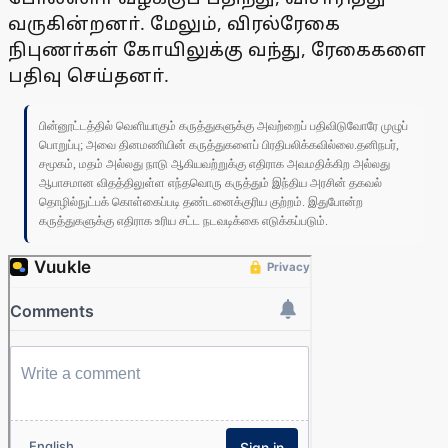
வருகின்றனா். மேலும், விரல்ரேகை
நிபுணா்கள் கோயிலுக்கு வந்து, ரேகைகளை
பதிவு செய்தனா்.
பின்னூட்டத்தில் வெளியாகும் கருத்துகளுக்கு அவற்றைப் பதிவிடுவோரே முழுப்
பொறுப்பு; அவை தினமணியின் கருத்துகளைப் பிரதிபலிக்கவில்லை.தனிநபர்,
சமூகம், மதம் அல்லது நாடு ஆகியவற்றுக்கு எதிராக அவமதிக்கிற அல்லது
ஆபாசமான விதத்திலுள்ள எந்தவொரு கருத்தும் இந்திய அரசின் தகவல்
தொழில்நுட்பக் கொள்கைப்படி தண்டனைக்குரிய குற்றம். இதுபோன்ற
கருத்துகளுக்கு எதிராக உரிய சட்ட நடவடிக்கை எடுக்கப்படும்.