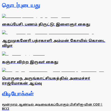
தொடர்புடையது
கைப்பேசி, பணம் திருட்டு: இளைஞா் கைது
ஆறுமுகனேரி பத்ரகாளி அம்மன் கோயில் கொடை
விழா
கஞ்சா விற்ற இருவா் கைது
பொருநை அருங்காட்சியகத்தில் அமைச்சா்
ராஜ்மோகன் ஆய்வு
விடியோக்கள்
மூன்றாம் ஆண்டில் அடிவைக்கப்போகும் பிசிசிஐ-யின் COE! |
BCCI