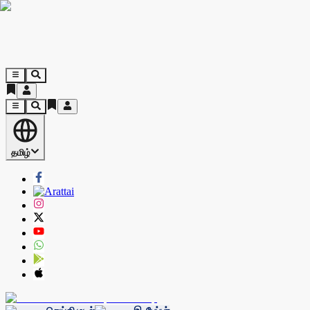
தமிழ்