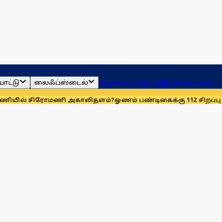
ாட்டு
லைஃப்ஸ்டைல்
ஜோதிடம்
தமிழ்நாடு
இந்தியா
உலகம்
் சிரோமணி அகாலிதளம்?
ஓணம் பண்டிகைக்கு 112 சிறப்பு ரயில்கள்: ஆ