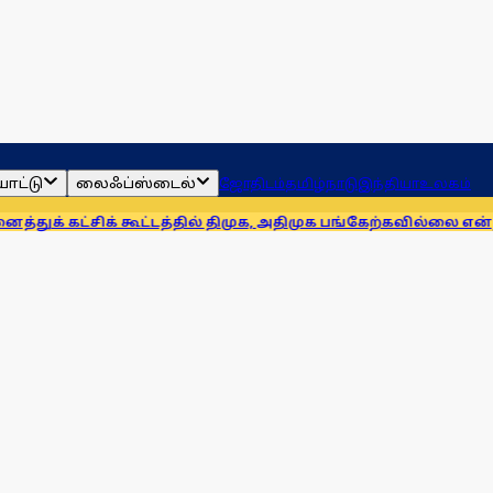
ாட்டு
லைஃப்ஸ்டைல்
ஜோதிடம்
தமிழ்நாடு
இந்தியா
உலகம்
சிக் கூட்டத்தில் திமுக, அதிமுக பங்கேற்கவில்லை என்றாலும் இத