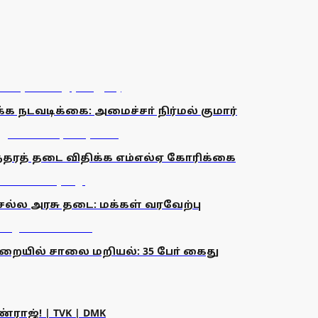
நடவடிக்கை: அமைச்சா் நிர்மல் குமார்
தரத் தடை விதிக்க எம்எல்ஏ கோரிக்கை
்ல அரசு தடை: மக்கள் வரவேற்பு
யில் சாலை மறியல்: 35 போ் கைது
ராஜ்! | TVK | DMK