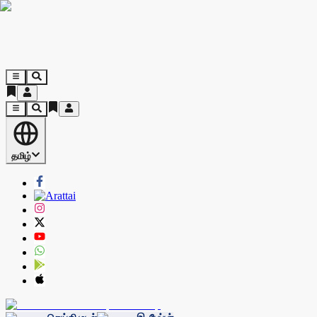
தமிழ்