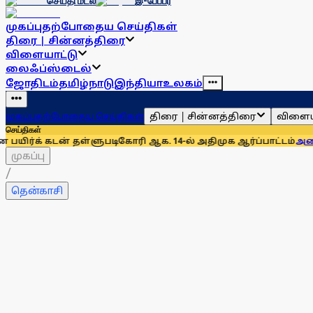
செய்தி மடல்
இ-பேப்பர்
முகப்பு
தற்போதைய செய்திகள்
திரை | சின்னத்திரை
விளையாட்டு
லைஃப்ஸ்டைல்
ஜோதிடம்
தமிழ்நாடு
இந்தியா
உலகம்
திரை | சின்னத்திரை
விளைய
முகப்பு
தற்போதைய செய்திகள்
செய்திகள்
் தள்ளுபடிகோரி ஆக. 14-ல் அதிமுக ஆர்ப்பாட்டம்
அனைத்துக் கட்
முகப்பு
/
தென்காசி