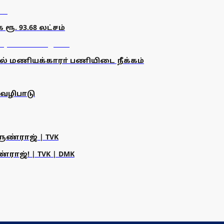
. 93.68 லட்சம்
ல் மணியக்காரா் பணியிடை நீக்கம்
 வழிபாடு
ருண்ராஜ் | TVK
ராஜ்! | TVK | DMK