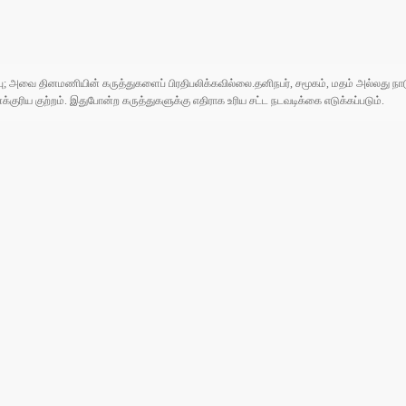
ுப்பு; அவை தினமணியின் கருத்துகளைப் பிரதிபலிக்கவில்லை.தனிநபர், சமூகம், மதம் அல்லது
ரிய குற்றம். இதுபோன்ற கருத்துகளுக்கு எதிராக உரிய சட்ட நடவடிக்கை எடுக்கப்படும்.