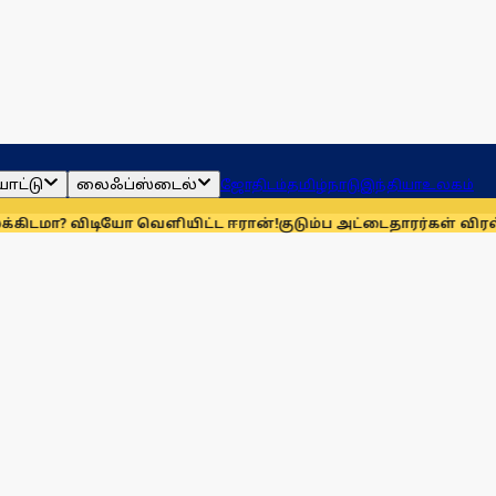
ாட்டு
லைஃப்ஸ்டைல்
ஜோதிடம்
தமிழ்நாடு
இந்தியா
உலகம்
ிடியோ வெளியிட்ட ஈரான்!
குடும்ப அட்டைதாரர்கள் விரல்ரேகை 