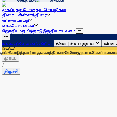
செய்தி மடல்
இ-பேப்பர்
முகப்பு
தற்போதைய செய்திகள்
திரை | சின்னத்திரை
விளையாட்டு
லைஃப்ஸ்டைல்
ஜோதிடம்
தமிழ்நாடு
இந்தியா
உலகம்
திரை | சின்னத்திரை
விளைய
முகப்பு
தற்போதைய செய்திகள்
செய்திகள்
்தவர் ராகுல் காந்தி: கார்கே
மோஜ்தபா கமேனி கவலைக்கிடமா? வ
முகப்பு
/
திருச்சி