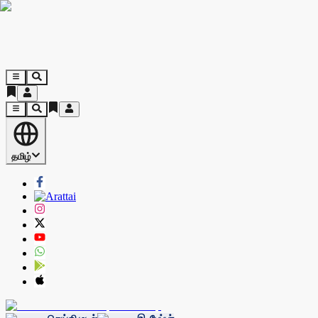
தமிழ்