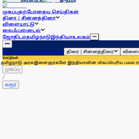
செய்தி மடல்
இ-பேப்பர்
முகப்பு
தற்போதைய செய்திகள்
திரை | சின்னத்திரை
விளையாட்டு
லைஃப்ஸ்டைல்
ஜோதிடம்
தமிழ்நாடு
இந்தியா
உலகம்
திரை | சின்னத்திரை
விளைய
முகப்பு
தற்போதைய செய்திகள்
செய்திகள்
அரசு
இளைஞர்களே இந்தியாவின் மிகப்பெரிய பலம்: ராகுல் காந்த
முகப்பு
/
கரூர்