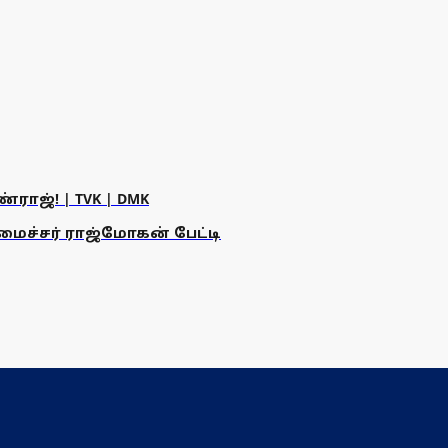
ராஜ்! | TVK | DMK
அமைச்சர் ராஜ்மோகன் பேட்டி