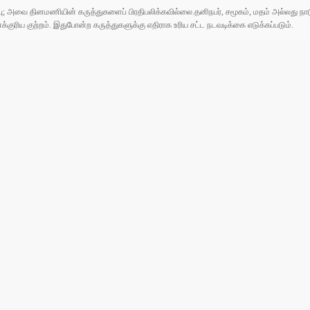
ுப்பு; அவை தினமணியின் கருத்துகளைப் பிரதிபலிக்கவில்லை.தனிநபர், சமூகம், மதம் அல்லது
ரிய குற்றம். இதுபோன்ற கருத்துகளுக்கு எதிராக உரிய சட்ட நடவடிக்கை எடுக்கப்படும்.