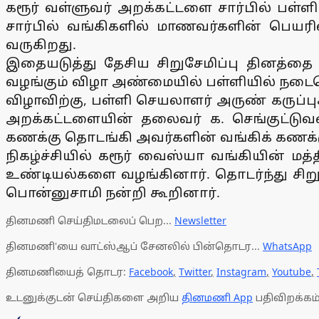
கரூர் வள்ளுவர் அறக்கட்டளை சார்பில் பள
சார்பில் வங்கிகளில் மாணவர்களின் பெயரி
வருகிறது.
இதையடுத்து தேசிய சிறுசேமிப்பு தினத்தை 
வழங்கும் விழா அண்மையில் பள்ளியில் நடை
விழாவிற்கு, பள்ளி செயலாளர் அருண் கருப்
அறக்கட்டளையின் தலைவர் க. செங்குட்டுவ
கணக்கு தொடங்கி அவர்களின் வங்கிக் கணக்க
நிகழ்ச்சியில் கரூர் வைஸ்யா வங்கியின் ம
உண்டியல்களை வழங்கினார். தொடர்ந்து சிறு 
பொன்னுசாமி நன்றி கூறினார்.
தினமணி செய்திமடலைப் பெற...
Newsletter
தினமணி'யை வாட்ஸ்ஆப் சேனலில் பின்தொடர...
WhatsApp
தினமணியைத் தொடர:
Facebook
,
Twitter
,
Instagram
,
Youtube
,
உடனுக்குடன் செய்திகளை அறிய
தினமணி App
பதிவிறக்கம்