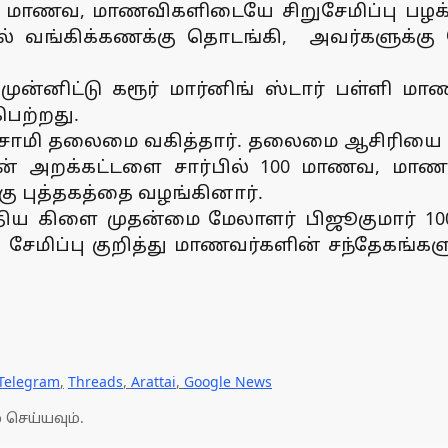
்ளி மாணவ, மாணவிகளிடையே சிறுசேமிப்பு பழ
ல் வங்கிக்கணக்கு தொடங்கி, அவர்களுக்கு க
முன்னிட்டு கரூர் மார்னிங் ஸ்டார் பள்ளி ம
பெற்றது.
புசாமி தலைமை வகித்தார். தலைமை ஆசிரியை சி
ன் அறக்கட்டளை சார்பில் 100 மாணவ, மாணவ
ு புத்தகத்தை வழங்கினார்.
த்திய கிளை முதன்மை மேலாளர் பிஜூகுமார் 
சேமிப்பு குறித்து மாணவர்களின் சந்தேகங்களு
Telegram
,
Threads
,
Arattai
,
Google News
 செய்யவும்.