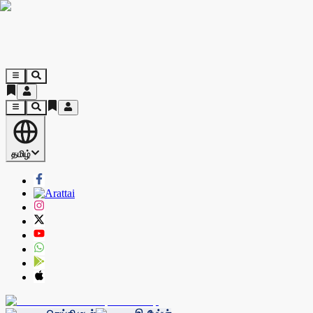
தமிழ்