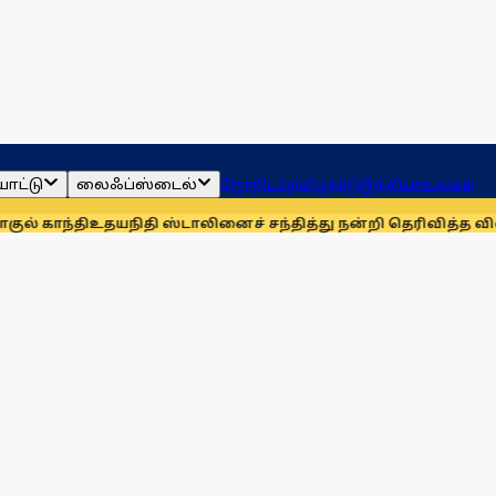
ாட்டு
லைஃப்ஸ்டைல்
ஜோதிடம்
தமிழ்நாடு
இந்தியா
உலகம்
ி
உதயநிதி ஸ்டாலினைச் சந்தித்து நன்றி தெரிவித்த விவசாயிகள்!