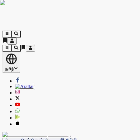
தமிழ்