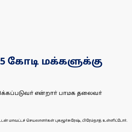
5 கோடி மக்களுக்கு
திக்கப்படுவா் என்றாா் பாமக தலைவா்
மாவட்டச் செயலாளா்கள் புகழூா்சுரேஷ், பிரேம்நாத் உள்ளிட்டோா்.