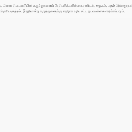
ுப்பு; அவை தினமணியின் கருத்துகளைப் பிரதிபலிக்கவில்லை.தனிநபர், சமூகம், மதம் அல்லது
ரிய குற்றம். இதுபோன்ற கருத்துகளுக்கு எதிராக உரிய சட்ட நடவடிக்கை எடுக்கப்படும்.