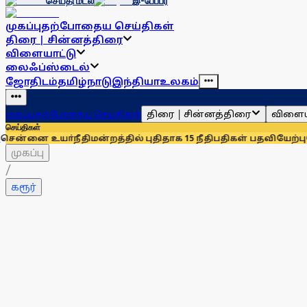
செய்தி மடல்
இ-பேப்பர்
முகப்பு
தற்போதைய செய்திகள்
திரை | சின்னத்திரை
விளையாட்டு
லைஃப்ஸ்டைல்
ஜோதிடம்
தமிழ்நாடு
இந்தியா
உலகம்
திரை | சின்னத்திரை
விளைய
முகப்பு
தற்போதைய செய்திகள்
செய்திகள்
ீதிமன்றத்தில் புதிதாக 15 நீதிபதிகள் பதவியேற்பு
சென்னையில் 
முகப்பு
/
கரூர்