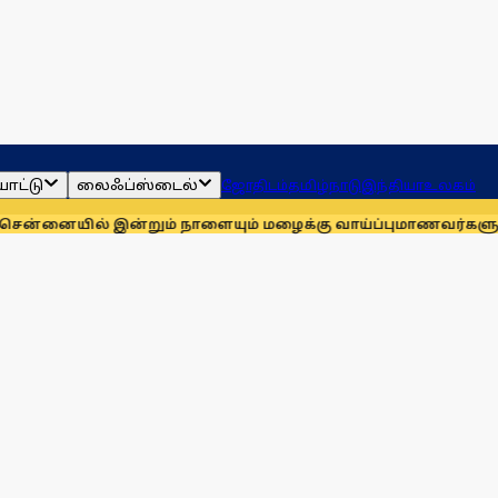
ாட்டு
லைஃப்ஸ்டைல்
ஜோதிடம்
தமிழ்நாடு
இந்தியா
உலகம்
இன்றும் நாளையும் மழைக்கு வாய்ப்பு
மாணவர்களுக்காக முதலில் க