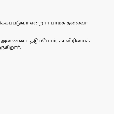
திக்கப்படுவா் என்றாா் பாமக தலைவா்
்டு அணையை தடுப்போம், காவிரியைக்
ுகிறாா்.