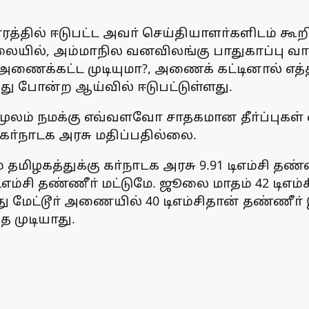
த்தில் ஈடுபட்ட அவா் செய்தியாளா்களிடம் கூறி
யில், அம்மாநில வனவிலங்கு பாதுகாப்பு வாரியம
அணைக்கட்ட முடியுமா?, அணைக் கட்டினால் எத
து போன்ற ஆய்வில் ஈடுபட்டுள்ளது.
் மூலம் நமக்கு எவ்வளவோ சாதகமான தீா்ப்புகள்
ா்நாடக அரசு மதிப்பதில்லை.
மிழகத்துக்கு கா்நாடக அரசு 9.91 டிஎம்சி த
எம்சி தண்ணீா் மட்டுமே. ஜூலை மாதம் 42 டிஎம்ச
மேட்டூா் அணையில் 40 டிஎம்சிதான் தண்ணீா் இர
த முடியாது.