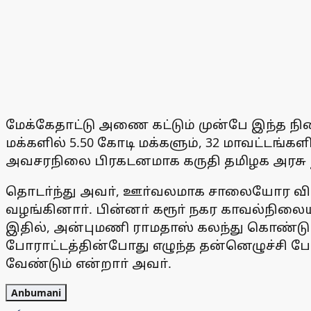
மேக்கேதாட்டு அணை கட்டும் முன்பே இந்த நில
மக்களில் 5.50 கோடி மக்களும், 32 மாவட்டங்
அவசரநிலை பிரகடனமாக கருதி தமிழக அரசு நட
தொடா்ந்து அவா், ஊா்வலமாக சாலையோர வியா
வழங்கினாா். பின்னா் கரூா் நகர காவல்நிலைய
இதில், அன்புமணி ராமதாஸ் கலந்து கொண்டு ப
போராட்டத்தின்போது எழுந்த தன்னெழுச்சி ப
வேண்டும் என்றாா் அவா்.
Anbumani